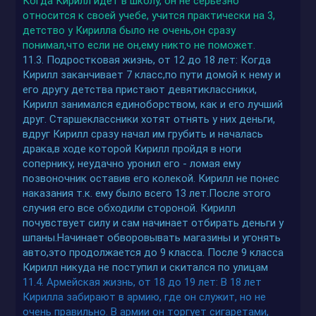
Когда Кирилл идет в школу, он не серьезно
относится к своей учебе, учится практически на 3,
детство у Кирилла было не очень,он сразу
понимал,что если не он,ему никто не поможет.
11.3. Подростковая жизнь, от 12 до 18 лет: Когда
Кирилл заканчивает 7 класс,по пути домой к нему и
его другу детства пристают девятиклассники,
Кирилл занимался единоборством, как и его лучший
друг. Старшеклассники хотят отнять у них деньги,
вдруг Кирилл сразу начал им грубить и началась
драка,в ходе которой Кирилл пройдя в ноги
сопернику, неудачно уронил его - ломая ему
позвоночник оставив его колекой. Кирилл не понес
наказания т.к. ему было всего 13 лет.После этого
случия его все обходили стороной. Кирилл
почувствует силу и сам начинает отбирать деньги у
шпаны.Начинает обворовывать магазины и угонять
авто,это продолжается до 9 класса. После 9 класса
Кирилл никуда не поступил и скитался по улицам
11.4. Армейская жизнь, от 18 до 19 лет: В 18 лет
Кирилла забирают в армию, где он служит, но не
очень правильно. В армии он торгует сигаретами,