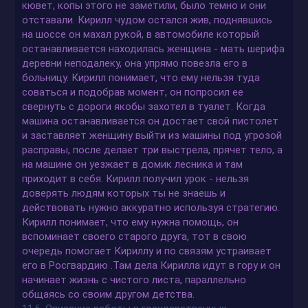
кювет, копы этого не заметили, было темно и они
отставали. Кирилл чудом остался жив, поднявшись
на шоссе он махал рукой, в автомобиле который
останавливается находилась женщина - мать шерифа
деревни неподалеку, она упрямо повезла его в
больницу. Кирилл понимает, что ему нельзя туда
соваться и подобрав момент, он попросил ее
свернуть с дороги якобы захотел в туалет. Когда
машина останавливается он достает свой пистолет
и заставляет женщину выйти из машины под угрозой
расправы, после делает три выстрела, прячет тело, а
на машине он уезжает в домик лесника и там
приходит в себя. Кирилл получил урок - нельзя
доверять людям которых ты не знаешь и
действовать нужно аккуратно используя стратегию.
Кирилл понимает, что ему нужна помощь, он
вспоминает своего старого друга, тот в свою
очередь помогает Кириллу и по связям устраивает
его в Росгвардию .Там дела Кирилла идут в гору и он
начинает жизнь с чистого листа, параллельно
общаясь со своим другом детства.