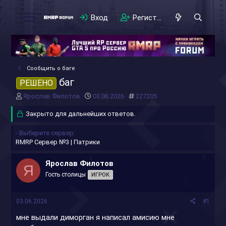
Вход
Регистрация
Сообщить о баге
баг
РЕШЕНО
А
Д
#
Ярослав Филотов
03.06.2026
227205
в
а
т
Закрыто для дальнейших ответов.
т
о
а
р
н
- Выберите сервер
т
а
RMRP Сервер №3 | Патрики
е
ч
м
а
Ярослав Филотов
Я
ы
л
Гость столицы
ИГРОК
а
03.06.2026
#1
мне выдали диморган я написал амисию мне