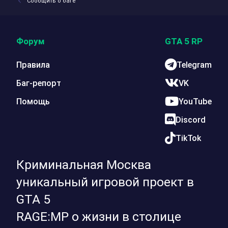
Сообщить о баге
Форум
GTA 5 RP
Правила
Telegram
Баг-репорт
VK
Помощь
YouTube
Discord
TikTok
Криминальная Москва
уникальный игровой проект в
GTA 5
RAGE:MP о жизни в столице