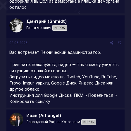
одобрили я вышол из деморгана а плашка деморгана
осталос
Дмитрий (Shmidt)
Гранд-москвич
ИГРОК
03.06.2026
#2
Вас встречает Технический администратор.
Пришлите, пожалуйста, видео — так я смогу увидеть
ситуацию с вашей стороны.
Загрузить видео можно на: Twitch, YouTube, RuTube,
Trovo, Imgur, yapx.ru, Google Диск, Яндекс Диск или
другое облако.
Инструкция для Google Диска: ПКМ > Поделиться >
Копировать ссылку.
Иван (Arhangel)
Лавандовый Раф на Кокосовом
ИГРОК