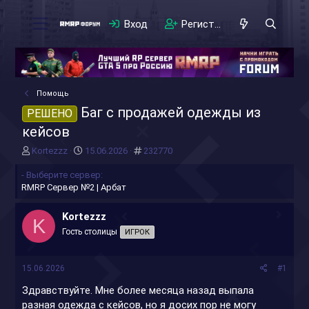
Вход
Регистрация
Помощь
Баг с продажей одежды из
РЕШЕНО
кейсов
А
Д
#
Kortezzz
15.06.2026
232770
в
а
- Выберите сервер
т
т
RMRP Сервер №2 | Арбат
о
а
р
н
т
а
Kortezzz
K
е
ч
Гость столицы
ИГРОК
м
а
ы
л
а
15.06.2026
#1
Здравствуйте. Мне более месяца назад выпала
разная одежда с кейсов, но я досих пор не могу