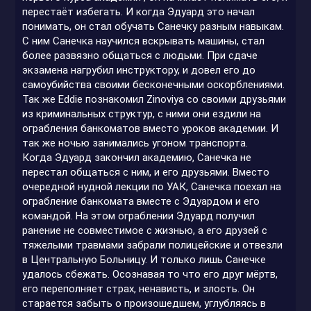
перестаёт избегать. И когда Эдуард это начал
понимать, он стал обучать Санечку разным навыкам.
С ним Санечка научился вскрывать машины, стал
более развязно общаться с людьми. При сдаче
экзамена нагрубил инструктору, и довел его до
самоубийства своими бесконечными оскорблениями.
Так же Eddie познакомил Zinoviya со своими друзьями
из криминальных структур, с ними они ездили на
ограбления банкоматов вместо уроков академии. И
так же ночью занимались угоном транспорта.
Когда Эдуард закончил академию, Санечка не
перестал общаться с ним, и его друзьями. Вместо
очередной нудной лекции по УАК, Санечка поехал на
ограбление банкомата вместе с Эдуардом и его
командой. На этом ограблении Эдуард получил
ранение не совместимое с жизнью, а его друзей с
тяжелыми травмами забрали полицейские и отвезли
в Центральную Больницу. И только лишь Санечке
удалось сбежать. Осознавая то что его друг мёртв,
его переполняет страх, ненависть, и злость. Он
старается забыть о произошедшем, углубляясь в