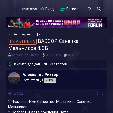
Вход
Регистрация
RolePlay Биографии
BADCOP Санечка
НЕ АКТИВНА
Мельников ФСБ
А
Д
#
Александр Рихтер
08.12.2022
4800
в
а
т
Закрыто для дальнейших ответов.
т
о
а
р
н
Александр Рихтер
т
а
Гость столицы
ИГРОК
е
ч
м
а
ы
л
08.12.2022
#1
а
1. Фамилия Имя Отчество: Мельников Санечка
Мельников
2. Возраст и дата рождения:Дата