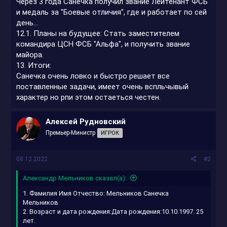
Через 3 года Санечка получил звание Лейтенант ФСБ
и медаль за "Боевые отличия", где и работает по сей
день...
12.1. Планы на будущее: Стать заместителем
командира ЦСН ФСБ "Альфа", и получить звание
майора.
13. Итоги:
Санечка очень ловко и быстро решает все
поставленные задачи, имеет очень вспльчывый
характер но рпи этом остаеться честен.
Алексей Рудновский
Премьер-Министр
ИГРОК
08.12.2022
#2
Александр Мельников сказал(а):
1. Фамилия Имя Отчество: Мельников Санечка
Мельников
2. Возраст и дата рождения:Дата рождения:10.10.1997. 25
лет.