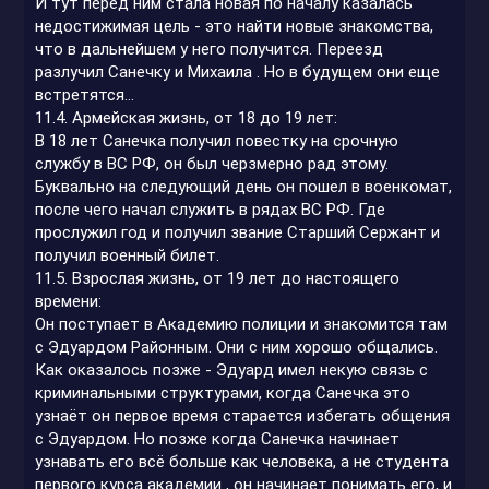
И тут перед ним стала новая по началу казалась
недостижимая цель - это найти новые знакомства,
что в дальнейшем у него получится. Переезд
разлучил Санечку и Михаила . Но в будущем они еще
встретятся...
11.4. Армейская жизнь, от 18 до 19 лет:
В 18 лет Санечка получил повестку на срочную
службу в ВС РФ, он был черзмерно рад этому.
Буквально на следующий день он пошел в военкомат,
после чего начал служить в рядах ВС РФ. Где
прослужил год и получил звание Старший Сержант и
получил военный билет.
11.5. Взрослая жизнь, от 19 лет до настоящего
времени:
Он поступает в Академию полиции и знакомится там
с Эдуардом Районным. Они с ним хорошо общались.
Как оказалось позже - Эдуард имел некую связь с
криминальными структурами, когда Санечка это
узнаёт он первое время старается избегать общения
с Эдуардом. Но позже когда Санечка начинает
узнавать его всё больше как человека, а не студента
первого курса академии , он начинает понимать его, и