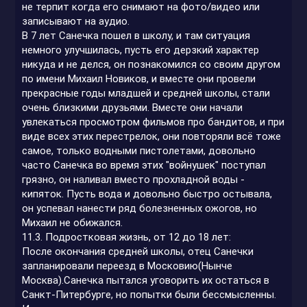
не терпит когда его снимают на фото/видео или
записывают на аудио.
В 7 лет Санечка пошел в школу, и там ситуация
немного улучшилась, пусть его дерзкий характер
никуда и не делся, он познакомился со своим другом
по имени Михаил Новиков, и вместе они провели
прекрасные годы младшей и средней школы, стали
очень близкими друзьями. Вместе они начали
увлекаться просмотром фильмов про бандитов, и при
виде всех этих перестрелок, они повторяли всё тоже
самое, только водными пистолетами, довольно
часто Санечка во время этих "войнушек" поступал
грязно, он наливал вместо прохладной воды -
кипяток. Пусть вода и довольно быстро остывала,
он успевал нанести ряд болезненных ожогов, но
Михаил не обижался.
11.3. Подростковая жизнь, от 12 до 18 лет:
После окончания средней школы, отец Санечки
запланировали переезд в Московию(Нынче
Москва).Санечка пытался уговорить их остаться в
Санкт-Питербурге, но попытки были бессмысленны.