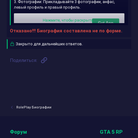
3. Фотографии: Прикладывайте 3 фотографии, анфас,
левый профиль и правый профиль.
Нажмите, чтобы раскрыть...
Отказано!!! Биография составлена не по форме.
Закрыто для дальнейших ответов.
Ссылка
Поделиться:
RolePlay Биографии
4. Пол: Мужской.
5. Вероисповедание:Христианин
6. Национальность:Русский
Форум
GTA 5 RP
7. Родители: Мать умерла во время родов. Отец: Суханов