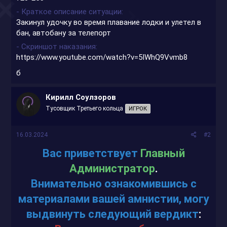
- Краткое описание ситуации
Закинул удочку во время плавание лодки и улетел в
бан, автобану за телепорт
- Скриншот наказания
https://www.youtube.com/watch?v=5IWhQ9Vvmb8
б
Кирилл Соулзоров
Тусовщик Третьего кольца
ИГРОК
16.03.2024
#2
В
ас приветствует
Главный
Администратор
.
Внимательно ознакомившись с
материалами вашей амнистии, могу
выдвинуть следующий вердикт
: