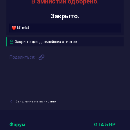
В амнистии одобрено.
Закрыто.
Р
l41mk4
е
а
Закрыто для дальнейших ответов.
к
ц
и
и
Ссылка
Поделиться:
:
Заявление на амнистию
Форум
GTA 5 RP