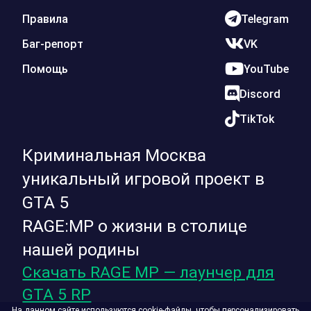
Правила
Telegram
Баг-репорт
VK
Помощь
YouTube
Discord
TikTok
Криминальная Москва
уникальный игровой проект в
GTA 5
RAGE:MP о жизни в столице
нашей родины
Скачать RAGE MP — лаунчер для
GTA 5 RP
На данном сайте используются cookie-файлы, чтобы персонализировать