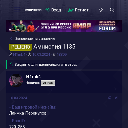
Вход
Регистрация
Заявление на амнистию
Амнистия 1135
РЕШЕНО
А
Д
#
l41mk4
10.03.2024
18809
в
а
т
Закрыто для дальнейших ответов.
т
о
а
р
н
l41mk4
т
а
Новичок
ИГРОК
е
ч
м
а
ы
л
10.03.2024
#1
а
- Ваш игровой никнейм
Лаймка Перекупов
- Ваш ID
720-255