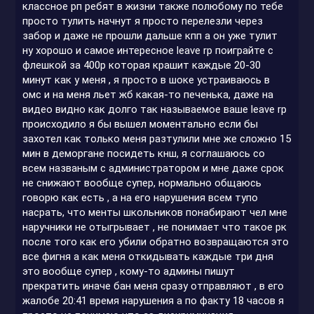
классное рп ребят в жизни также полюбому по тебе
просто тулить начнут я просто перелезли через
забор и даже не прошли дальше кпп а он уже тулит
ну хорошо и самое интересное leave rp поиграйте с
флешкой за 400р которая крашит каждые 20-30
минут как у меня , я просто в шоке устраиваюсь в
омс и на меня льет жб какая-то печенька, даже на
видео видно как долго так называемое ваше leave rp
происходило я бы вышел моментально если бы
захотел как только меня разтулили мне же сложно 15
мин в деморгане посидеть кнш, я соглашаюсь со
всем названым с администратором и мне даже срок
не снижают вообще супер, нормально общаюсь
говорю как есть , а на его нарушения всем тупо
насрать, что менты школьников понабирают чел мне
наручники не отыгрывает , не понимает что такое рк
после того как его убили обратно возвращаются это
все фигня а как меня откидывать каждые три дня
это вообще супер , кому-то админы пишут
прекратить иначе бан меня сразу отправляют , в его
жалобе 20:41 время нарушения а по факту 18 часов я