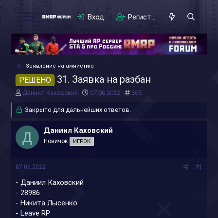
Вход
Регистрация
Заявление на амнистию
31. Заявка на разбан
РЕШЕНО
А
Д
#
Даниил Каховский
07.06.2022
365
в
а
т
Закрыто для дальнейших ответов.
т
о
а
р
н
Даниил Каховский
Д
т
а
Новичок
ИГРОК
е
ч
м
а
ы
л
07.06.2022
#1
а
- Даниил Каховский
- 28986
- Никита Лысенко
- Leave RP