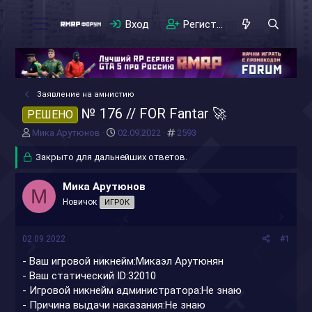
Вход
Регистрация
Заявление на амнистию
№ 176 // FOR Fantar 🚀
РЕШЕНО
А
Д
#
Мика Арутюнов
02.09.2022
2593
в
а
т
Закрыто для дальнейших ответов.
т
о
а
р
н
Мика Арутюнов
М
т
а
Новичок
ИГРОК
е
ч
м
а
ы
л
02.09.2022
#1
а
- Ваш игровой никнейм:Микаэл Арутюнян
- Ваш статический ID:32010
- Игровой никнейм администратора:Не знаю
- Причина выдачи наказания:Не знаю