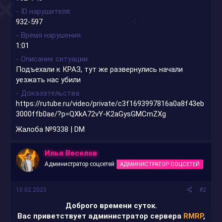
- ID нарушителя
932-597
- Время нарушения
1:01
- Описание ситуации
Подъехали к КРАЗ, тут же развернулись начали
уезжать нас убили
- Доказательства
https://rutube.ru/video/private/c3f1693997816a0a8f43eb
3000ffb0ae/?p=QXkA72vY-K2aGysGMCmZXg
Жалоба №9338 | DM
Илья Веселов
Администратор соцсетей
АДМИНИСТРАТОР СОЦСЕТЕЙ
10.02.2025
#2
Доброго времени суток.
Вас приветствует администратор сервера
RMRP
,