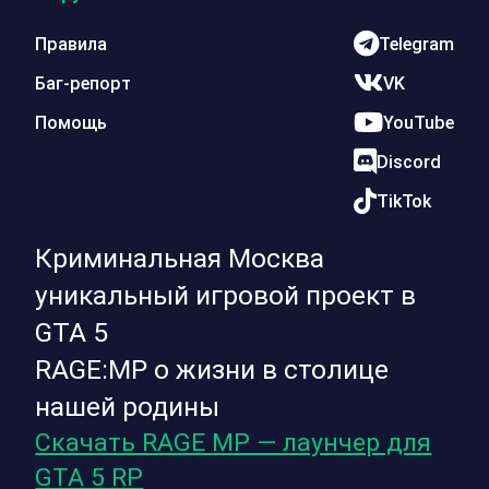
Правила
Telegram
Баг-репорт
VK
Помощь
YouTube
Discord
TikTok
Криминальная Москва
уникальный игровой проект в
GTA 5
RAGE:MP о жизни в столице
нашей родины
Скачать RAGE MP — лаунчер для
GTA 5 RP