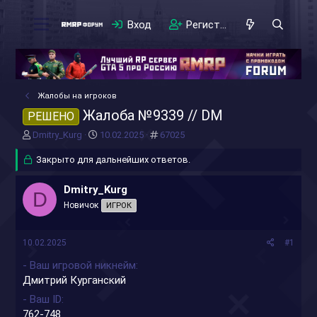
Вход
Регистрация
Жалобы на игроков
Жалоба №9339 // DM
РЕШЕНО
А
Д
#
Dmitry_Kurg
10.02.2025
67025
в
а
т
Закрыто для дальнейших ответов.
т
о
а
р
н
Dmitry_Kurg
D
т
а
Новичок
ИГРОК
е
ч
м
а
ы
л
10.02.2025
#1
а
- Ваш игровой никнейм
Дмитрий Курганский
- Ваш ID
762-748