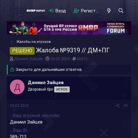
Вход
Регистрация
Жалобы на игроков
Жалоба №9319 // ДМ+ПГ
РЕШЕНО
А
Д
#
Даниил Зайцев
09.02.2025
66912
в
а
т
Закрыто для дальнейших ответов.
т
о
а
р
н
Даниил Зайцев
Д
т
а
Дворовый бро
ИГРОК
е
ч
м
а
ы
л
09.02.2025
#1
а
- Ваш игровой никнейм
Даниил Зайцев
- Ваш ID
589-712