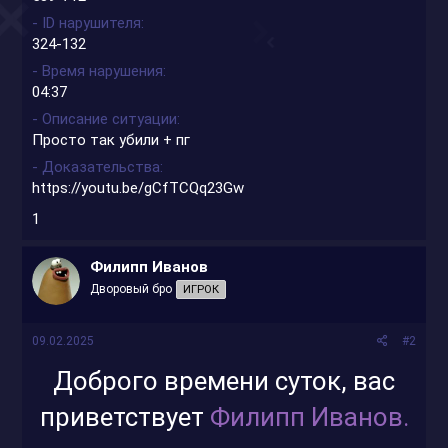
- ID нарушителя
324-132
- Время нарушения
04:37
- Описание ситуации
Просто так убили + пг
- Доказательства
https://youtu.be/gCfTCQq23Gw
1
Филипп Иванов
Дворовый бро
ИГРОК
09.02.2025
#2
Доброго времени суток, вас
приветствует
Филипп Иванов.