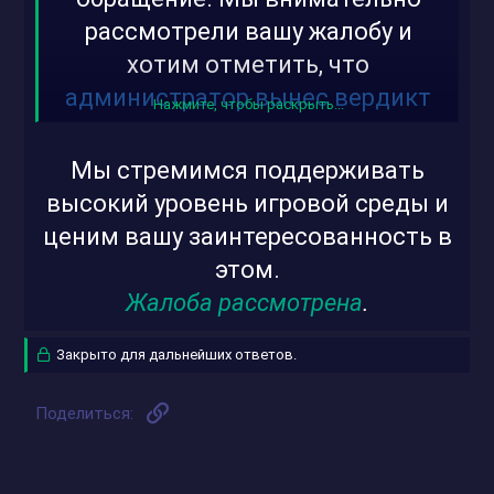
рассмотрели вашу жалобу и
хотим отметить, что
администратор вынес вердикт
Нажмите, чтобы раскрыть...
верно
.
Мы стремимся поддерживать
высокий уровень игровой среды и
ценим вашу заинтересованность в
этом.
Жалоба рассмотрена
.
Закрыто для дальнейших ответов.
Ссылка
Поделиться: