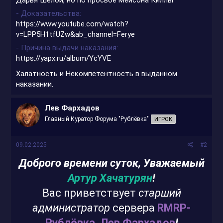
- Доказательства
https://www.youtube.com/watch?
v=LPP5H1tfUZw&ab_channel=Ferye
- Причина выдачи наказания
https://yapx.ru/album/YcYVE
Халатность и Некомпетентность в выданном
наказании.
Лев Фархадов
Главный Куратор Форума "Рублёвка"
ИГРОК
09.02.2025
#2
Доброго времени суток, Уважаемый
Артур Хачатурян
!
Вас приветствует
старший
администратор
сервера
RMRP-
Рублёвка, Лев Фархадов
!