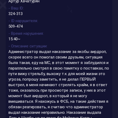
Артур Хачатурян
- Ваш ID
324-313
- ID нарушителя
509-474
- Время нарушения
15:40~
- Описание ситуации
Администратор выдал наказание за якобы аирдроп,
скорее всего он помогал своим друзьям, ситуация
была такая, еду на МС, в этот момент я заблудился и
параллельно смотрел в свою памятку о поставках, по
пути вижу стрельбу, выхожу т.к для моей жизни это
угроза, попрошу заметить, я не делал ПЕРВЫЙ
выстрел, в меня начинают стрелять крайм, я в ответ
тоже, оказалось при просмотре записи, у них в этот
момент был аирдроп, в который я не могу
вмешиваться. Я нахожусь в ФСБ, на такие действия я
обязан реагировать, я считаю что администратор
выдал наказание неправильно. Наказание выдала
Дарья Шелби, но по просьбе Мейсона Киллы