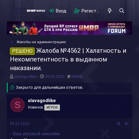
Вход
Регистрация
Жалобы на администрацию
Жалоба №4562 | Халатность и
РЕШЕНО
Некомпетентность в выданном
наказании.
А
Д
#
slavagodlike
09.02.2025
66898
в
а
т
Закрыто для дальнейших ответов.
т
о
а
р
н
slavagodlike
S
т
а
Новичок
ИГРОК
е
ч
м
а
ы
л
09.02.2025
#1
а
- Ваш игровой никнейм