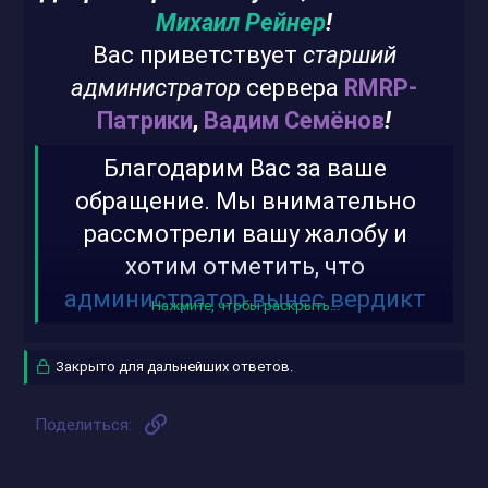
Михаил Рейнер
!
Вас приветствует
старший
администратор
сервера
RMRP-
Патрики
,
Вадим Семёнов
!
Благодарим Вас за ваше
обращение. Мы внимательно
рассмотрели вашу жалобу и
хотим отметить, что
администратор вынес вердикт
Нажмите, чтобы раскрыть...
верно
!
Закрыто для дальнейших ответов.
Ссылка
Поделиться: