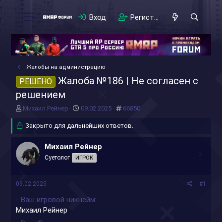
Вход
Регистрация
Жалобы на администрацию
Жалоба №186 | Не согласен с
РЕШЕНО
решением
А
Д
#
Михаил Рейнер
09.02.2025
66850
в
а
т
Закрыто для дальнейших ответов.
т
о
а
р
н
Михаил Рейнер
т
а
Суетолог
ИГРОК
е
ч
м
а
ы
л
09.02.2025
#1
а
- Ваш игровой никнейм
Михаил Рейнер