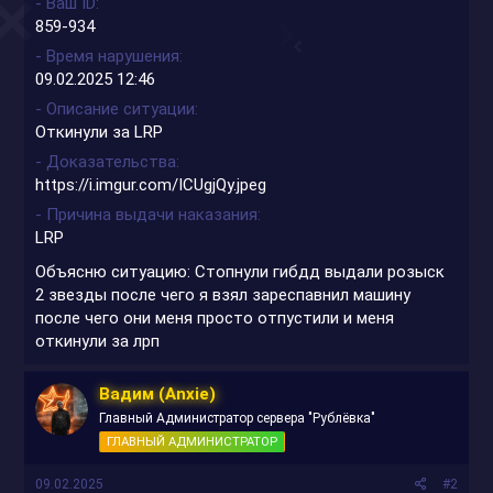
- Ваш ID
859-934
- Время нарушения
09.02.2025 12:46
- Описание ситуации
Откинули за LRP
- Доказательства
https://i.imgur.com/ICUgjQy.jpeg
- Причина выдачи наказания
LRP
Объясню ситуацию: Стопнули гибдд выдали розыск
2 звезды после чего я взял зареспавнил машину
после чего они меня просто отпустили и меня
откинули за лрп
Вадим (Anxie)
Главный Администратор сервера "Рублёвка"
ГЛАВНЫЙ АДМИНИСТРАТОР
09.02.2025
#2