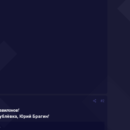
#2
авилонов
!
ублёвка, Юрий Брагин
!
​