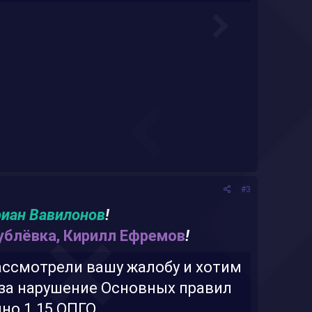
#3
иан Вавилонов
!
блёвка, Кирилл Ефремов
!
ассмотрели вашу жалобу и хотим
н за нарушение
Основных правил
нно 1.15 ОПГО.