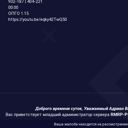
932-187 | 404-221
00:00
ОПГО 1.15
https://youtu.be/eqky42TwQ50
Доброго времени суток, Уважаемый Адриан В
Вас приветствует младший
администратор
сервера
RMRP-Р
Ваша жалоба находится на рассмотрении.