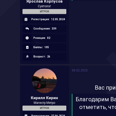
Ярослав Корпусов
Суетолог
ИГРОК
Регистрация:
12.05.2024
Сообщения:
339
Реакции:
82
Баллы:
105
Возраст:
26
08.02.2025
Вас при
Кирилл Кирин
Благодарим Ва
Магистр Метро
отметить, что
ИГРОК
Регистрация:
27.06.2024