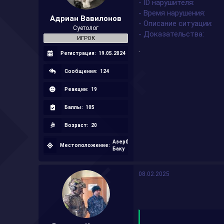
- ID нарушителя
а
- Время нарушения
Адриан Вавилонов
- Описание ситуации
Суетолог
- Доказательства
ИГРОК
.
Регистрация:
19.05.2024
Сообщения:
124
Реакции:
19
Баллы:
105
Возраст:
20
Азербайджан,
Местоположение:
Баку
08.02.2025