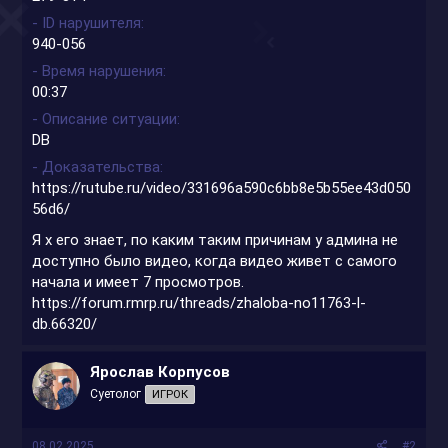
- ID нарушителя
940-056
- Время нарушения
00:37
- Описание ситуации
DB
- Доказательства
https://rutube.ru/video/331696a590c6bb8e5b55ee43d050
56d6/
Я х его знает, по каким таким причинам у админа не
доступно было видео, когда видео живет с самого
начала и имеет 7 просмотров.
https://forum.rmrp.ru/threads/zhaloba-no11763-l-
db.66320/
Ярослав Корпусов
Суетолог
ИГРОК
08.02.2025
#2