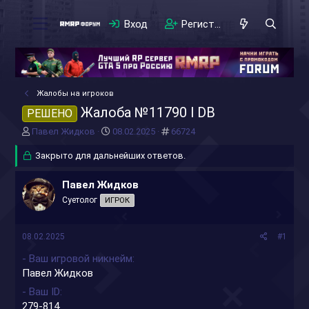
Вход
Регистрация
Жалобы на игроков
Жалоба №11790 l DB
РЕШЕНО
А
Д
#
Павел Жидков
08.02.2025
66724
в
а
т
Закрыто для дальнейших ответов.
т
о
а
р
н
Павел Жидков
т
а
Суетолог
ИГРОК
е
ч
м
а
ы
л
08.02.2025
#1
а
- Ваш игровой никнейм
Павел Жидков
- Ваш ID
279-814