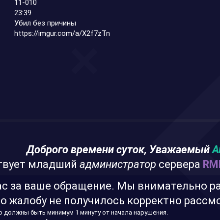
11-010
23:39
Убил без причины
https://imgur.com/a/X2f7zTn
Доброго времени суток, Уважаемый
А
ствует младший
администратор
сервера
RM
с за ваше обращение. Мы внимательно р
то жалобу не получилось корректно рассм
о должны быть минимум 1 минуту от начала нарушения.