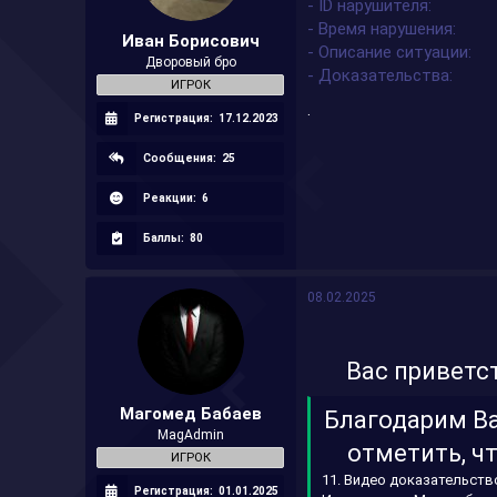
- ID нарушителя
а
- Время нарушения
Иван Борисович
- Описание ситуации
Дворовый бро
- Доказательства
ИГРОК
.
Регистрация:
17.12.2023
Сообщения:
25
Реакции:
6
Баллы:
80
08.02.2025
Вас привет
Магомед Бабаев
Благодарим Ва
MagAdmin
отметить, ч
ИГРОК
11. Видео доказательств
Регистрация:
01.01.2025