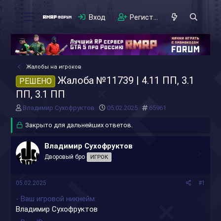
Вход
Регистрация
Жалобы на игроков
Жалоба №11739 | 4.11 ПП, 3.1
РЕШЕНО
ПП, 3.1 ПП
А
Д
#
Владимир Сухофруктов
05.02.2025
65961
в
а
т
Закрыто для дальнейших ответов.
т
о
а
р
н
Владимир Сухофруктов
т
а
Дворовый бро
ИГРОК
е
ч
м
а
ы
л
05.02.2025
#1
а
- Ваш игровой никнейм
Владимир Сухофруктов