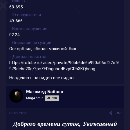
- Ваш ID
68-695
- ID нарушителя
49-666
- Время нарушения
02:24
- Описание ситуации
Оскорблял, сбивал машиной, бил
- Доказательства
https://rutube.ru/video/private/90bb6de6c990a06cf22cf6
979de6c20c/?p=ZFDbgubo4BzpCRh3KQhdag
Неадекват, на видео всё видно
Магомед Бабаев
MagAdmin
ИГРОК
05.02.2025
#2
Доброго времени суток, Уважаемый