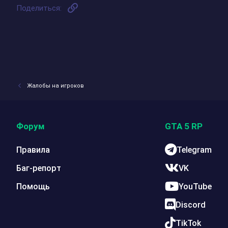
и
Ссылка
Поделиться:
:
Жалобы на игроков
Форум
GTA 5 RP
Правила
Telegram
Баг-репорт
VK
Помощь
YouTube
Discord
TikTok