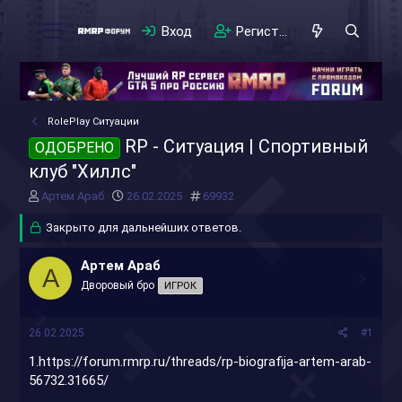
Вход
Регистрация
RolePlay Ситуации
RP - Ситуация | Спортивный
ОДОБРЕНО
клуб "Хиллс"
А
Д
#
Артем Араб
26.02.2025
69932
в
а
т
Закрыто для дальнейших ответов.
т
о
а
р
н
Артем Араб
А
т
а
Дворовый бро
ИГРОК
е
ч
м
а
ы
л
26.02.2025
#1
а
1.
https://forum.rmrp.ru/threads/rp-biografija-artem-arab-
56732.31665/