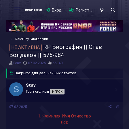
Вход
Регистрация
RolePlay Биографии
RP Биография || Став
НЕ АКТИВНА
Волдаков || 575-984
А
Д
#
Stav
07.02.2025
66340
в
а
т
Закрыто для дальнейших ответов.
т
о
а
р
н
Stav
S
т
а
Гость столицы
ИГРОК
е
ч
м
а
ы
л
07.02.2025
#1
а
1. Фамилия Имя Отчество
(id):