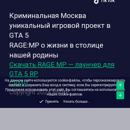
TikTok
Криминальная Москва
уникальный игровой проект в
GTA 5
RAGE:MP о жизни в столице
нашей родины
Скачать RAGE MP — лаунчер для
GTA 5 RP
На данном сайте используются cookie-файлы, чтобы персонализировать
CRMP
контент и сохранить Ваш вход в систему, если Вы зарегистрируетесь.
Верх
Продолжая использовать этот сайт, Вы соглашаетесь на использование
Copyright 2024 RMRP
наших cookie-файлов.
Низ
Принять
Узнать больше....