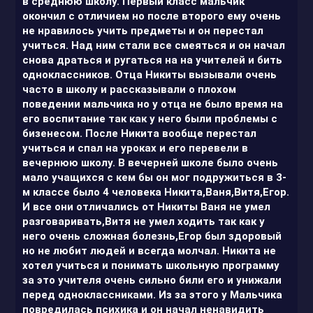
в среднюю школу. Первый класс мальчик
окончил с отличием но после второго ему очень
не нравилось учить предметы и он перестал
учиться. Над ним стали все смеяться и он начал
снова драться и ругаться на на учителей и бить
одноклассников. Отца Никиты вызывали очень
часто в школу и рассказывали о плохом
поведении мальчика но у отца не было время на
его воспитание так как у него были проблемы с
бизенесом. После Никита вообще перестал
учиться и спал на уроках и его перевели в
вечернюю школу. В вечерней школе было очень
мало учащихся с кем бы он мог подружиться в 3-
м классе было 4 человека Никита,Ваня,Витя,Егор.
И все они отличались от Никиты Ваня не умел
разговаривать,Витя не умел ходить так как у
него очень сложная болезнь,Егор был здоровый
но не любит людей и всегда молчал. Никита не
хотел учиться и понимать школьную программу
за это учителя очень сильно били его и унижали
перед одноклассниками. Из за этого у Мальчика
повредилась психика и он начал ненавидить