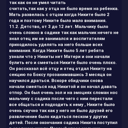
так как он не умел читать
считать,так как у отца не было время на ребенка.
Мать развелась с отцом когда Никите было 2
года и поэтому Никите было мало внимания.
11.2. Детство, от 3 до 12 лет. Мальчику было
очень сложно в садике так как мальчик нечего не
знал отец им не занимался и воспитателям
приходилось уделять на него больше всех
внимания. Когда Никите было 5 лет ребята
узнали что у Никиты нет Матери и они начали
булить его и смеяться Никите было очень плохо.
Он рассказал всё отцу и отец отдал Никиту на
секцию по Боксу прозанимавшись 3 месяца он
научился драться. Вскоре обидчики снова
начали смеяться над Никитой и он начал давать
отпор. Он был очень зол и на эмоциях сломан нос
мальчику с садика после чего с ним перестали
все общаться и подходить к нему , Никите было
очень скучно так как у него не было друзей его
развлечение было кидаться песком у других
детей. После окончания садика Никита поступил