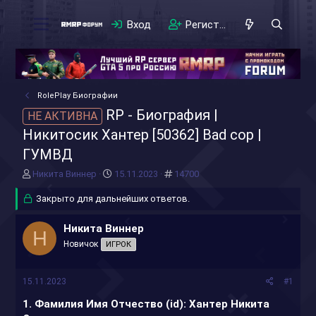
Вход
Регистрация
RolePlay Биографии
RP - Биография |
НЕ АКТИВНА
Никитосик Хантер [50362] Bad cop |
ГУМВД
А
Д
#
Никита Виннер
15.11.2023
14700
в
а
т
Закрыто для дальнейших ответов.
т
о
а
р
н
Никита Виннер
Н
т
а
Новичок
ИГРОК
е
ч
м
а
ы
л
15.11.2023
#1
а
1. Фамилия Имя Отчество (id): Хантер Никита