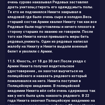
очень сурово наказывал Рядовых заставлял
драть унитазы,стирать его одежду,мыть полы.
Те кто не подчинялся Никите закрывал в
кладовой где было очень сыро и холодно.Весь
старший состав Армии хвалил Никиту так как все
Рядовые были подготовлены и ничего плохого в
сторону старших по званию не говорили. После
того как Никита начал привышать меры бить
рядовых,унижать. Один из рядовых написал
жалобу на Никиту и Никите выдали военный
билет и уволили с Армии.
11.5. Юность, от 18 до 30 лет.После ухода с
Армии Никита получил водительское
удостоверение , он захотел выучиться на
полицейского и наказать рядового который
пожаловался на него. Никита поступил в
Полицейскую академию. В полицейской
академии Никита вёл себя очень сдержанно так
как у него была цель наказать рядового. В 22
года Никита окончил Полицейскую академию на