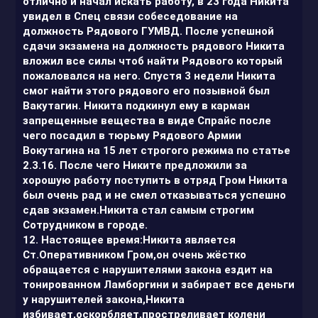
отлично и начал искать работу, в 23 года Никита
увидел в Спец связи собеседование на
должность Рядового ГУМВД. После успешной
сдачи экзамена на должность рядового Никита
вложил все силы чтоб найти Рядового который
пожаловался на него. Спустя 3 недели Никита
смог найти этого рядового его позывной был
Вакутагин. Никита подкинул ему в карман
запрещенные вещества в виде Спрайс после
чего посадил в тюрьму Рядового Армии
Вокутагина на 15 лет строгого режима по статье
2.3.16. После чего Никите предложили за
хорошую работу поступить в отряд Гром Никита
был очень рад и не смел отказываться успешно
сдав экзамен.Никита стал самым строгим
Сотрудником в городе.
12. Настоящее время:Никита является
Ст.Оперативником Гром,он очень жёстко
обращается с нарушителями закона ездит на
тонированном Ламборгини и забирает все деньги
у нарушителей закона,Никита
избивает,оскорбляет,простреливает колени