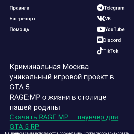
Правила
Telegram
Баг-репорт
VK
Помощь
YouTube
Discord
TikTok
Криминальная Москва
уникальный игровой проект в
GTA 5
RAGE:MP о жизни в столице
нашей родины
Скачать RAGE MP — лаунчер для
GTA 5 RP
На данном сайте используются cookie-файлы, чтобы персонализировать