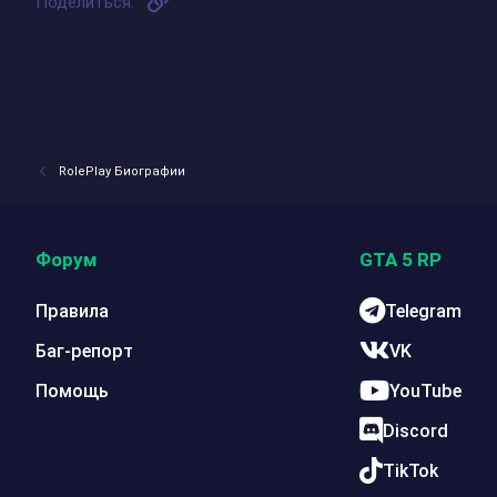
Поделиться:
RolePlay Биографии
Форум
GTA 5 RP
Правила
Telegram
Баг-репорт
VK
Помощь
YouTube
Discord
TikTok