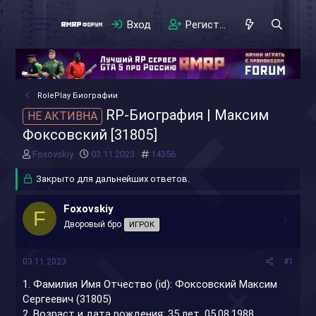
Вход
Регистрация
RolePlay Биографии
RP-Биография | Максим
НЕ АКТИВНА
Фоксовский [31805]
А
Д
#
Foxovskiy
03.11.2023
14356
в
а
т
Закрыто для дальнейших ответов.
т
о
а
р
н
Foxovskiy
F
т
а
Дворовый бро
ИГРОК
е
ч
м
а
ы
л
03.11.2023
#1
а
1. Фамилия Имя Отчество (id): Фоксовский Максим
Сергеевич (31805)
2. Возраст и дата рождения: 35 лет, 05.08.1988