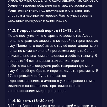
учебе, но мало общался с одногодками, так как было
более интересно общение со старшеклассниками.
Родители активно поддерживали его в занятиях
спортом и научных интересах. Часто участвовал в
школьных конкурсах и олимпиадах.
11.3. Подростковый период (12–18 лет):
После поступления в старшие классы, отец Ареса
попал в страшную аварию, в которой потерял правую
руку. После чего пообещав отцу её восстановить, он
начал по мимо школьной программы изучать более
внимательно анатомию человека и робототехнику. В
возрасте 14 лет впервые выиграл конкурс по
робототехнике, соорудив роботезированную мини
руку. Способную брать и перекладывать предметы. В
17 лет решил, что будет связан со
здравоохранением, а именно с узконаправленным в
медицине направлением: протезирование с
использованием микропроцессора.
11.4. Юность (18–30 лет):
В 18 лет Арес поступил в медицинский университет,