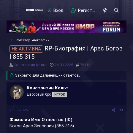
Вход
Регистрация
RolePlay Биографии
RP-Биография | Арес Богов
НЕ АКТИВНА
| 855-315
А
Д
#
Константин Кольт
26.03.2025
75113
в
а
т
Закрыто для дальнейших ответов.
т
о
а
р
н
Константин Кольт
т
а
Дворовый бро
ИГРОК
е
ч
м
а
ы
л
26.03.2025
#1
а
Фамилия Имя Отчество (ID):
Богов Арес Зевсович (855-315)