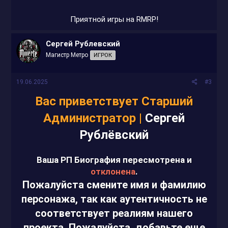
Приятной игры на RMRP!​
Сергей Рублевский
Магистр Метро
ИГРОК
19.06.2025
#3
Вас приветствует Старший
Администратор |
Сергей
Рублёвский
Ваша РП Биография пересмотрена и
отклонена
.
Пожалуйста смените имя и фамилию
персонажа, так как аутентичность не
соответствует реалиям нашего
проекта. Пожалуйста, добавьте еще