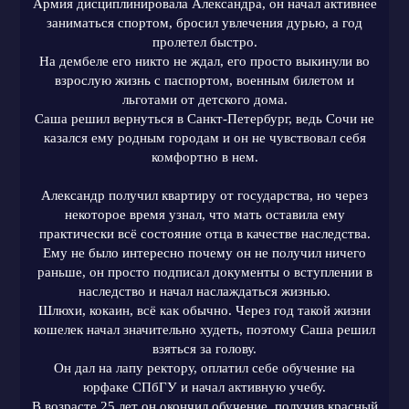
Армия дисциплинировала Александра, он начал активнее
заниматься спортом, бросил увлечения дурью, а год
пролетел быстро.
На дембеле его никто не ждал, его просто выкинули во
взрослую жизнь с паспортом, военным билетом и
льготами от детского дома.
Саша решил вернуться в Санкт-Петербург, ведь Сочи не
казался ему родным городам и он не чувствовал себя
комфортно в нем.
Александр получил квартиру от государства, но через
некоторое время узнал, что мать оставила ему
практически всё состояние отца в качестве наследства.
Ему не было интересно почему он не получил ничего
раньше, он просто подписал документы о вступлении в
наследство и начал наслаждаться жизнью.
Шлюхи, кокаин, всё как обычно. Через год такой жизни
кошелек начал значительно худеть, поэтому Саша решил
взяться за голову.
Он дал на лапу ректору, оплатил себе обучение на
юрфаке СПбГУ и начал активную учебу.
В возрасте 25 лет он окончил обучение, получив красный