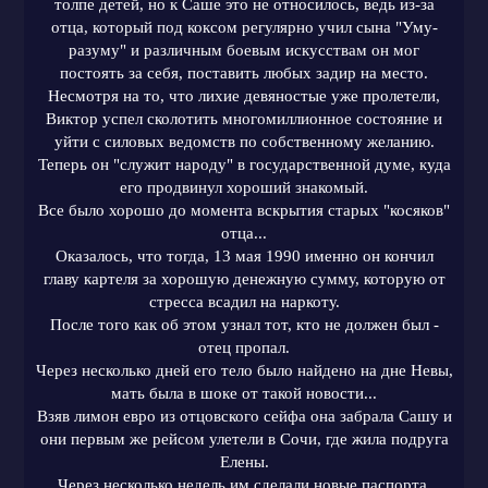
толпе детей, но к Саше это не относилось, ведь из-за
отца, который под коксом регулярно учил сына "Уму-
разуму" и различным боевым искусствам он мог
постоять за себя, поставить любых задир на место.
Несмотря на то, что лихие девяностые уже пролетели,
Виктор успел сколотить многомиллионное состояние и
уйти с силовых ведомств по собственному желанию.
Теперь он "служит народу" в государственной думе, куда
его продвинул хороший знакомый.
Все было хорошо до момента вскрытия старых "косяков"
отца...
Оказалось, что тогда, 13 мая 1990 именно он кончил
главу картеля за хорошую денежную сумму, которую от
стресса всадил на наркоту.
После того как об этом узнал тот, кто не должен был -
отец пропал.
Через несколько дней его тело было найдено на дне Невы,
мать была в шоке от такой новости...
Взяв лимон евро из отцовского сейфа она забрала Сашу и
они первым же рейсом улетели в Сочи, где жила подруга
Елены.
Через несколько недель им сделали новые паспорта,