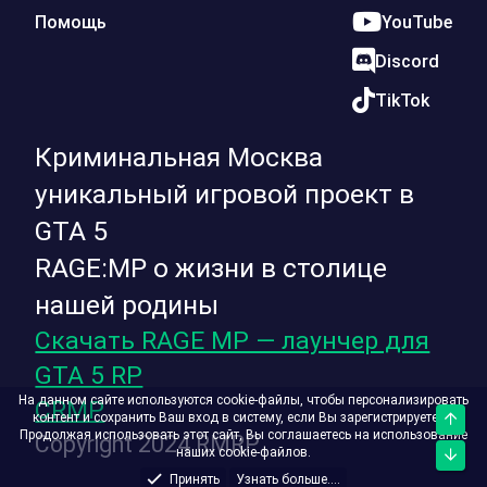
Помощь
YouTube
Discord
TikTok
Криминальная Москва
уникальный игровой проект в
GTA 5
RAGE:MP о жизни в столице
нашей родины
Скачать RAGE MP — лаунчер для
GTA 5 RP
На данном сайте используются cookie-файлы, чтобы персонализировать
CRMP
контент и сохранить Ваш вход в систему, если Вы зарегистрируетесь.
Верх
Продолжая использовать этот сайт, Вы соглашаетесь на использование
Copyright 2024 RMRP
наших cookie-файлов.
Низ
Принять
Узнать больше....