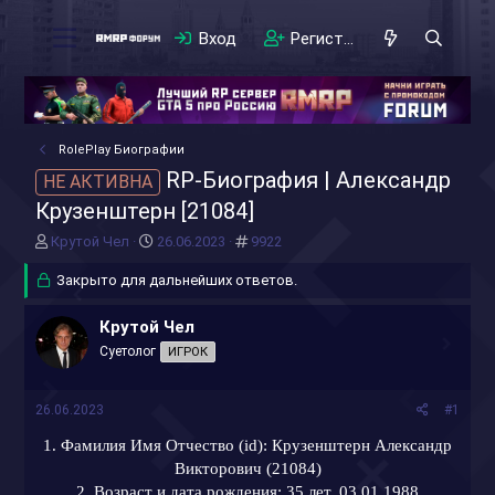
Вход
Регистрация
RolePlay Биографии
RP-Биография | Александр
НЕ АКТИВНА
Крузенштерн [21084]
А
Д
#
Крутой Чел
26.06.2023
9922
в
а
т
Закрыто для дальнейших ответов.
т
о
а
р
н
Крутой Чел
т
а
Суетолог
ИГРОК
е
ч
м
а
ы
л
26.06.2023
#1
а
1. Фамилия Имя Отчество (id): Крузенштерн Александр
Викторович (21084)
2. Возраст и дата рождения: 35 лет, 03.01.1988