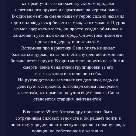
который учит его множеству схемам продажи
нелегального оружия и наркотиков на черном рынке.
В один момент на смене нашему герою сильно нахамил
один индивид, оскорбив его семью, в тот момент Шурик
не мог сдержать злость, он просто усадил обидчика в
багажник и увез далеко за город. Он жестоко избил его,
привязал к дереву и оставил там.
Вспомнив про наркотики Саша опять начинает
баловаться дурью, из-за чего его внутренний демон еще
больше лезет наружу. В один момент он чуть не забил до
смерти члена бандитской группировки за его
высказывания в отношении себя.
Но руководство не замечает его делишки, ведь он
действует осторожно. Благодаря своим лидерским
качествам, которые он получил еще в школе, Саша
становится старшим лейтенантом.
В возрасте 35 лет Александру приелось быть
сотрудником силовых ведомств и он решает пойти в
политику, учредив политическую партию и покинув ряды
полиции по собственному желанию.