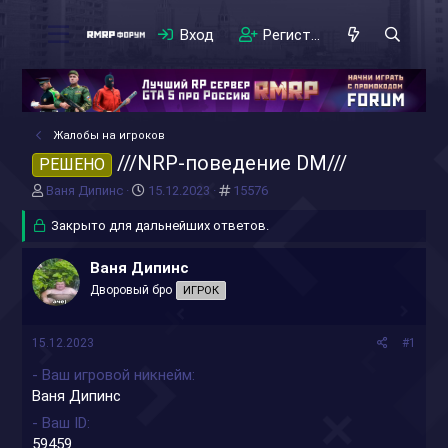
Вход
Регистрация
Жалобы на игроков
///NRP-поведение DM///
РЕШЕНО
А
Д
#
Ваня Дипинс
15.12.2023
15576
в
а
т
Закрыто для дальнейших ответов.
т
о
а
р
н
Ваня Дипинс
т
а
Дворовый бро
ИГРОК
е
ч
м
а
ы
л
15.12.2023
#1
а
- Ваш игровой никнейм
Ваня Дипинс
- Ваш ID
59459