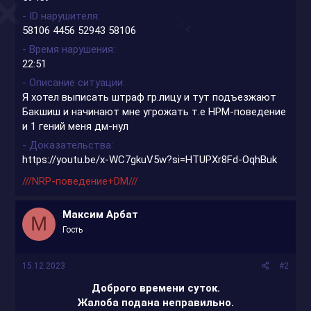
- ID нарушителя
58106 4456 52943 58106
- Время нарушения
22:51
- Описание ситуации
Я хотел выписать штраф гр.лицу и тут подъезжают
Бакшиш и начинают мне угрожать т.е НРМ-поведение
и 1 гений меня дм-нул
- Доказательства
https://youtu.be/x-WC7gkuV5w?si=HTUPXr8Fd-OqhBuk
///NRP-поведение+DM///
Максим Арбат
М
Гость
15.12.2023
#2
Доброго времени суток.
Жалоба подана неправильно.