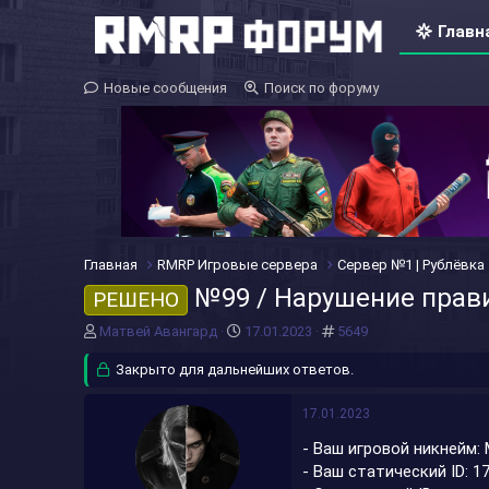
Главн
Новые сообщения
Поиск по форуму
Главная
RMRP Игровые сервера
Сервер №1 | Рублёвка
№99 / Нарушение прав
РЕШЕНО
А
Д
#
Матвей Авангард
17.01.2023
5649
в
а
т
Закрыто для дальнейших ответов.
т
о
а
р
н
17.01.2023
т
а
- Ваш игровой никнейм:
е
ч
м
а
- Ваш статический ID: 1
ы
л