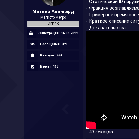
- Статический ID наруш
а
- Фракция возглавляем
Матвей Авангард
- Примерное время сове
Магистр Метро
- Краткое описание сит
ИГРОК
- Доказательства:
Регистрация:
16.06.2022
Сообщения:
321
Реакции:
260
Баллы:
155
- 49 секунда