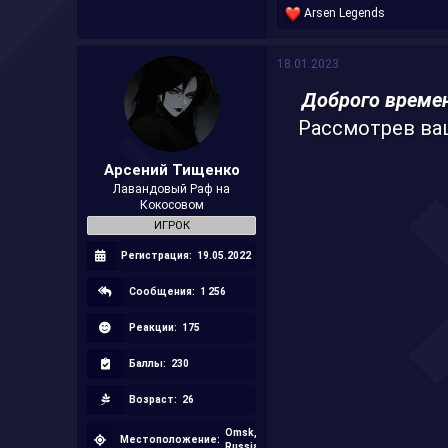
Р
Arsen Legends
е
а
к
18.01.2023
ц
и
Доброго времен
и
Рассмотрев ва
:
Арсений Тищенко
Лавандовый Раф на
Кокосовом
ИГРОК
Регистрация:
19.05.2022
Сообщения:
1 256
Реакции:
175
Баллы:
230
Возраст:
26
Omsk,
Местоположение:
Russia