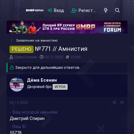
Вход
Регистрация
Заявление на амнистию
№771 // Амнистия
РЕШЕНО
А
Д
#
Дëма Есенин
05.12.2023
15266
в
а
т
Закрыто для дальнейших ответов.
т
о
а
р
н
Дëма Есенин
т
а
Дворовый бро
ИГРОК
е
ч
м
а
ы
л
05.12.2023
#1
а
- Ваш игровой никнейм
Дмитрий Спирин
- Ваш ID
55778