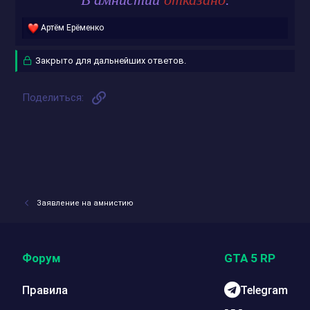
Р
Артём Ерёменко
е
а
Закрыто для дальнейших ответов.
к
ц
и
и
Ссылка
Поделиться:
:
Заявление на амнистию
Форум
GTA 5 RP
Правила
Telegram