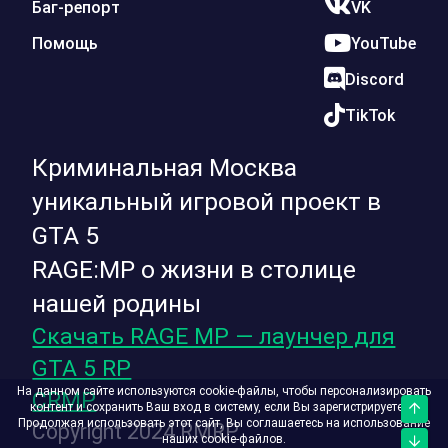
Баг-репорт
VK
Помощь
YouTube
Discord
TikTok
Криминальная Москва
уникальный игровой проект в
GTA 5
RAGE:MP о жизни в столице
нашей родины
Скачать RAGE MP — лаунчер для
GTA 5 RP
На данном сайте используются cookie-файлы, чтобы персонализировать
CRMP
контент и сохранить Ваш вход в систему, если Вы зарегистрируетесь.
Верх
Продолжая использовать этот сайт, Вы соглашаетесь на использование
Copyright 2024 RMRP
наших cookie-файлов.
Низ