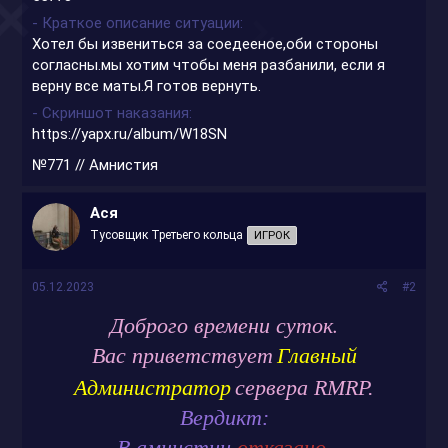
- Краткое описание ситуации
Хотел бы извениться за соедееное,оби стороны
согласны.мы хотим чтобы меня разбанили, если я
верну все маты.Я готов вернуть.
- Скриншот наказания
https://yapx.ru/album/W18SN
№771 // Амнистия
Ася
Тусовщик Третьего кольца
ИГРОК
05.12.2023
#2
Доброго времени суток.
Главный
Вас приветствует
Администратор
сервера RMRP.
Вердикт:
В амнистии
отказано
.