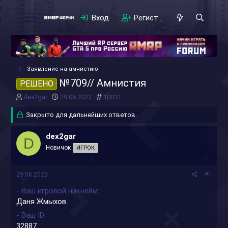
Вход
Регистрация
Заявление на амнистию
№709// Амнистия
РЕШЕНО
А
Д
#
dex2gar
29.06.2023
10011
в
а
т
Закрыто для дальнейших ответов.
т
о
а
р
н
dex2gar
D
т
а
Новичок
ИГРОК
е
ч
м
а
ы
л
29.06.2023
#1
а
- Ваш игровой никнейм
Даня Жмыхов
- Ваш ID
32887