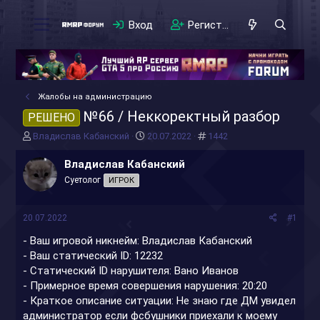
Вход
Регистрация
Жалобы на администрацию
№66 / Неккоректный разбор
РЕШЕНО
А
Д
#
Владислав Кабанский
20.07.2022
1442
в
а
т
т
Владислав Кабанский
о
а
Суетолог
ИГРОК
р
н
т
а
е
ч
20.07.2022
#1
м
а
ы
л
- Ваш игровой никнейм: Владислав Кабанский
а
- Ваш статический ID: 12232
- Статический ID нарушителя: Вано Иванов
- Примерное время совершения нарушения: 20:20
- Краткое описание ситуации: Не знаю где ДМ увидел
администратор если фсбушники приехали к моему