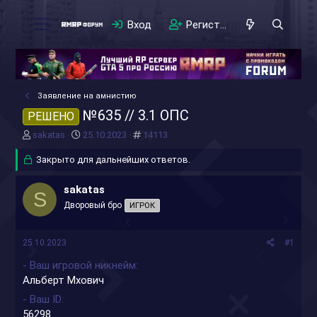
Вход
Регистрация
Заявление на амнистию
№635 // 3.1 ОПС
РЕШЕНО
А
Д
#
sakatas
25.10.2023
14113
в
а
т
Закрыто для дальнейших ответов.
т
о
а
р
н
sakatas
S
т
а
Дворовый бро
ИГРОК
е
ч
м
а
ы
л
25.10.2023
#1
а
- Ваш игровой никнейм
Альберт Мхович
- Ваш ID
56298