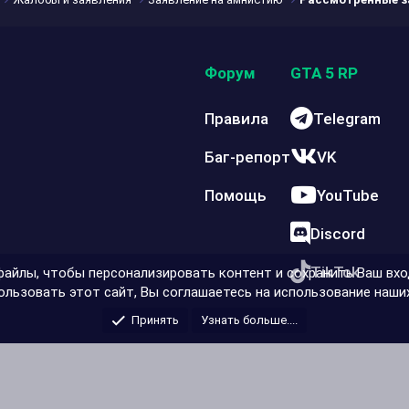
Форум
GTA 5 RP
Правила
Telegram
Баг-репорт
VK
Помощь
YouTube
Discord
TikTok
айлы, чтобы персонализировать контент и сохранить Ваш вход
льзовать этот сайт, Вы соглашаетесь на использование наших
Принять
Узнать больше....