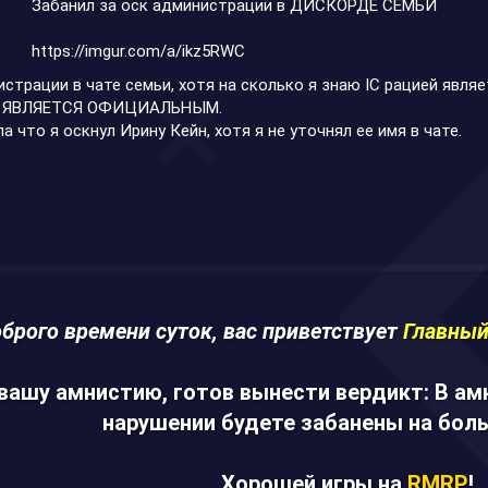
Забанил за оск администрации в ДИСКОРДЕ СЕМЬИ
https://imgur.com/a/ikz5RWC
страции в чате семьи, хотя на сколько я знаю IC рацией явл
НЕ ЯВЛЯЕТСЯ ОФИЦИАЛЬНЫМ.
 что я оскнул Ирину Кейн, хотя я не уточнял ее имя в чате.
брого времени суток, вас приветствует
Главный
вашу амнистию, готов вынести вердикт: В а
нарушении будете забанены на боль
Хорошей игры на
RMRP
!