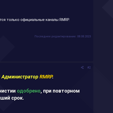
яется только официальные каналы RMRP.
Последнее редактирование:
08.08.2023
#2
 Администратор
RMRP
.
мнистии
одобрено
, при повторном
ший срок.