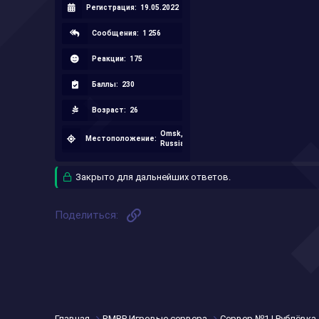
Регистрация:
19.05.2022
Сообщения:
1 256
Реакции:
175
Баллы:
230
Возраст:
26
Omsk,
Местоположение:
Russia
Закрыто для дальнейших ответов.
Ссылка
Поделиться:
Главная
RMRP Игровые сервера
Сервер №1 | Рублёвка