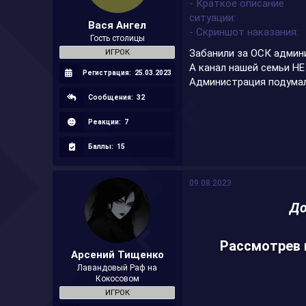
- Краткое описание
а
ситуации
Вася Ангел
- Скриншот наказания
Гость столицы
Забанили за ОСК админи
ИГРОК
А канал нашей семьи 
Регистрация:
25.03.2023
Администрация подумала
Сообщения:
32
Реакции:
7
Баллы:
15
09.08.2023
До
Рассмотрев 
Арсений Тищенко
Лавандовый Раф на
Кокосовом
ИГРОК