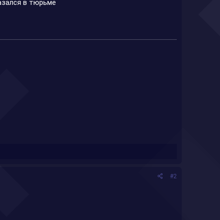
азался в тюрьме
#2