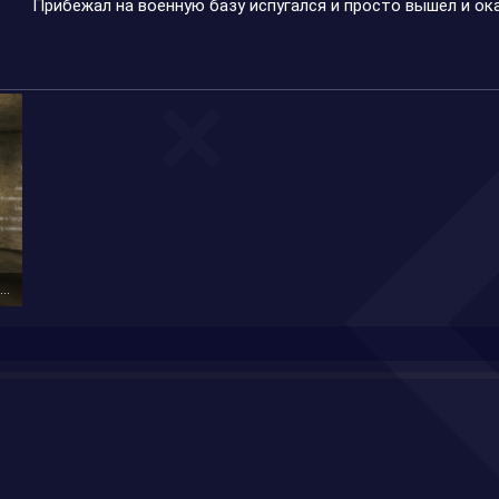
Прибежал на военную базу испугался и просто вышел и ок
изображение_2023-04-07_180739536.png