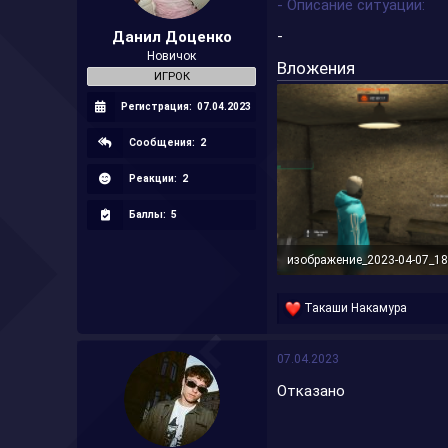
- Описание ситуации
а
-
Данил Доценко
Новичок
Вложения
ИГРОК
Регистрация:
07.04.2023
Сообщения:
2
Реакции:
2
Баллы:
5
1,1 МБ · Просмотры: 19
Р
Такаши Накамура
е
а
к
07.04.2023
ц
и
Отказано
и
: