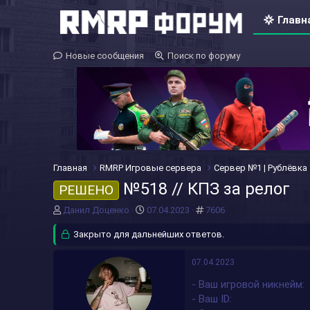
Главн
Новые сообщения
Поиск по форуму
Главная
RMRP Игровые сервера
Сервер №1 | Рублёвка
№518 // КПЗ за релог
РЕШЕНО
А
Д
#
Данил Доценко
07.04.2023
7606
в
а
т
Закрыто для дальнейших ответов.
т
о
а
р
н
07.04.2023
т
а
- Ваш игровой никнейм
е
ч
м
а
- Ваш ID
ы
л