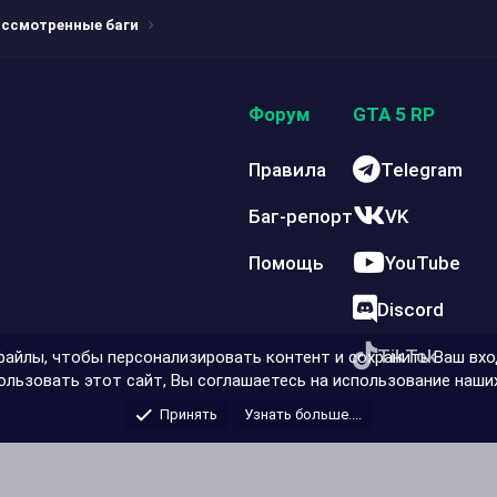
ссмотренные баги
Форум
GTA 5 RP
Правила
Telegram
Баг-репорт
VK
Помощь
YouTube
Discord
TikTok
айлы, чтобы персонализировать контент и сохранить Ваш вход
льзовать этот сайт, Вы соглашаетесь на использование наших
Принять
Узнать больше....