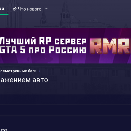
ая
Что нового
ссмотренные баги
бражением авто