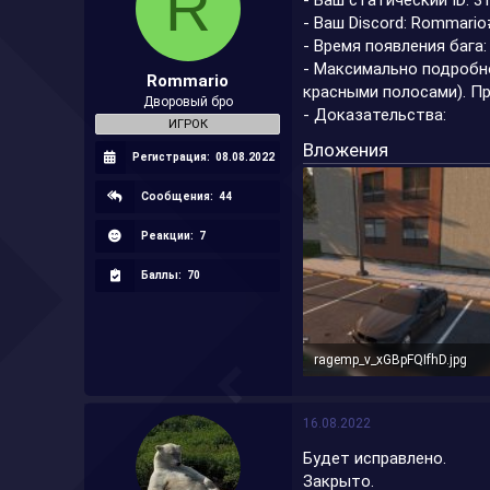
R
- Ваш статический ID: 3
а
- Ваш Discord: Rommari
- Время появления бага:
- Максимально подробн
Rommario
красными полосами). Пр
Дворовый бро
- Доказательства:
ИГРОК
Вложения
Регистрация:
08.08.2022
Сообщения:
44
Реакции:
7
Баллы:
70
ragemp_v_xGBpFQIfhD.jpg
441,1 КБ · Просмотры: 2
16.08.2022
Будет исправлено.
Закрыто.