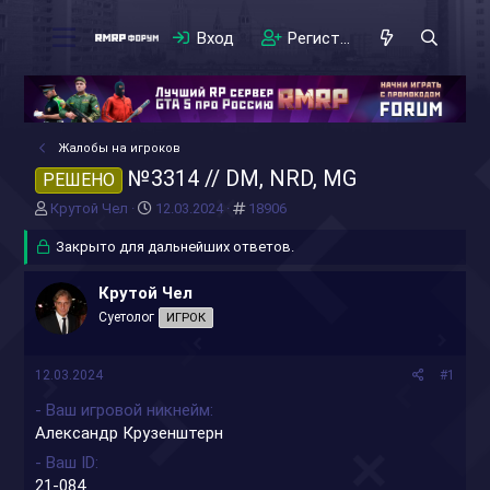
Вход
Регистрация
Жалобы на игроков
№3314 // DM, NRD, MG
РЕШЕНО
А
Д
#
Крутой Чел
12.03.2024
18906
в
а
т
Закрыто для дальнейших ответов.
т
о
а
р
н
Крутой Чел
т
а
Суетолог
ИГРОК
е
ч
м
а
ы
л
12.03.2024
#1
а
- Ваш игровой никнейм
Александр Крузенштерн
- Ваш ID
21-084