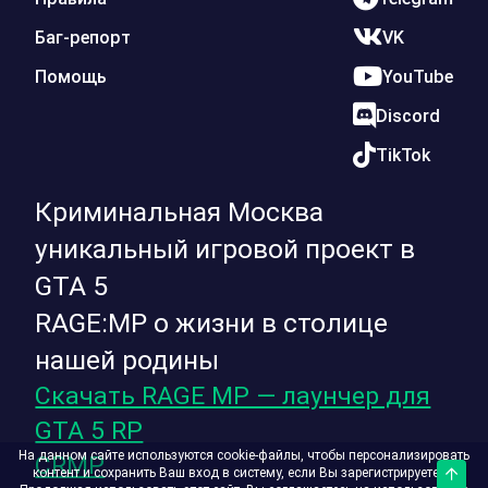
Баг-репорт
VK
Помощь
YouTube
Discord
TikTok
Криминальная Москва
уникальный игровой проект в
GTA 5
RAGE:MP о жизни в столице
нашей родины
Скачать RAGE MP — лаунчер для
GTA 5 RP
На данном сайте используются cookie-файлы, чтобы персонализировать
CRMP
контент и сохранить Ваш вход в систему, если Вы зарегистрируетесь.
Верх