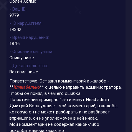
Солен Холмс
- Ваш ID
9779
- ID нарушителя
14342
- Время нарушения
18:16
- Описание ситуации
Опишу ниже
- Доказательства
Вставил ниже
Приветствую. Оставил комментарий к жалобе -
**
Кликабельно
**
с целью направить администратора,
чтобы он понял, в чем его ошибка.
По истечении примерно 15-ти минут Head admin
Дмитрий Волк удаляет мой комментарий, в жалобе,
которую он не может разбирать и не разбирает
впринципе, он не уполномочен в ней никак.
Мой комментарий не содержал какой-либо
оскорбительный характер.