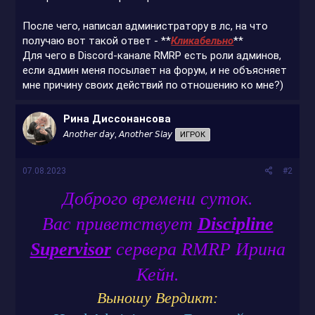
После чего, написал администратору в лс, на что
получаю вот такой ответ - **
Кликабельно
**
Для чего в Discord-канале RMRP есть роли админов,
если админ меня посылает на форум, и не объясняет
мне причину своих действий по отношению ко мне?)
Рина Диссонансова
𝘈𝘯𝘰𝘵𝘩𝘦𝘳 𝘥𝘢𝘺, 𝘈𝘯𝘰𝘵𝘩𝘦𝘳 𝘚𝘭𝘢𝘺
ИГРОК
07.08.2023
#2
Доброго времени суток.
Вас приветствует
Discipline
Supervisor
сервера RMRP Ирина
Кейн.
Выношу Вердикт: