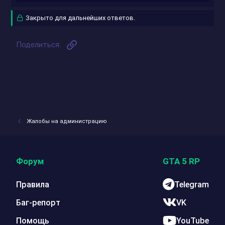
е
а
Закрыто для дальнейших ответов.
к
ц
и
и
Ссылка
Поделиться:
:
Жалобы на администрацию
Форум
GTA 5 RP
Правила
Telegram
Баг-репорт
VK
Помощь
YouTube