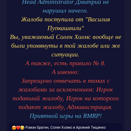
Head Administrator
Дмитрий не
нарушил ничего.
Жалоба поступила от "Василия
Пупкашвили"
Вы, уважаемый Солен Холмс вообще не
были упомянуты в той жалобе или же
ситуации.
А также, есть правило № 8.
А именно:
Запрещено отвечать в темах с
жалобами за исключением: Игрок
подавший жалобу, Игрок на которого
подают жалобу, Администрация.
Приятной игры на RMRP!
Р
Роман Брагин
,
Солен Холмс
и
Арсений Тищенко