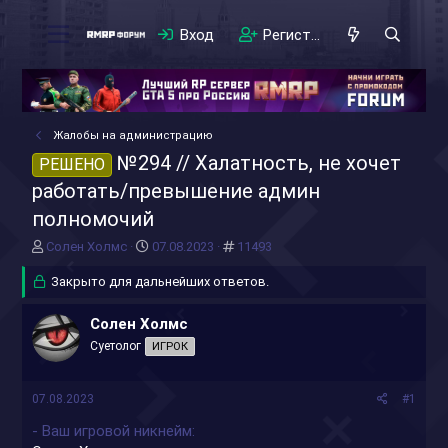
Вход
Регистрация
Жалобы на администрацию
№294 // Халатность, не хочет
РЕШЕНО
работать/превышение админ
полномочий
А
Д
#
Солен Холмс
07.08.2023
11493
в
а
т
Закрыто для дальнейших ответов.
т
о
а
р
н
Солен Холмс
т
а
Суетолог
ИГРОК
е
ч
м
а
ы
л
07.08.2023
#1
а
- Ваш игровой никнейм