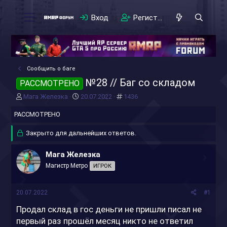
Вход
Регистрация
Сообщить о баге
№28 // Баг со складом
РАССМОТРЕНО
А
Д
#
Мага Железка
20.07.2022
1436
в
а
РАССМОТРЕНО
т
т
о
а
р
н
Закрыто для дальнейших ответов.
т
а
е
ч
Мага Железка
м
а
Магистр Метро
ИГРОК
ы
л
а
20.07.2022
#1
Продал склад в гос деньги не пришли писал не
первый раз прошёл месяц никто не ответил