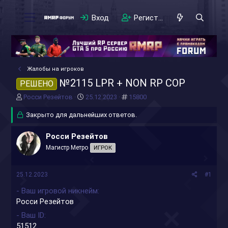
Вход
Регистрация
Жалобы на игроков
№2115 LPR + NON RP COP
РЕШЕНО
А
Д
#
Росси Резейтов
25.12.2023
15800
в
а
т
Закрыто для дальнейших ответов.
т
о
а
р
н
Росси Резейтов
т
а
Магистр Метро
ИГРОК
е
ч
м
а
ы
л
25.12.2023
#1
а
- Ваш игровой никнейм
Росси Резейтов
- Ваш ID
51512