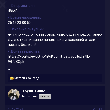
- ID нарушителя
48648
- Время нарушения
25.12.23 00:50.
- Описание ситуации
ну типо уход от отыгровок, надо будет-предоставлю
фулл откат, и давно начальники управлений стали
писать бед коп?
- Доказательства
https://youtu.be/0G_xPhViKV0
https://youtu.be/IL-
9BfbBQpk
а
Р
Матвей Авангард
е
а
к
Хоули Хиллс
ц
forum hero.
ИГРОК
и
и
:
25.12.2023
#2