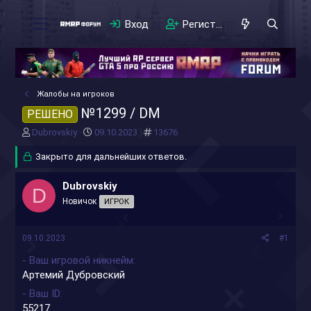
Вход
Регистрация
Жалобы на игроков
№1299 / DM
РЕШЕНО
А
Д
#
Dubrovskiy
09.10.2023
13676
в
а
т
Закрыто для дальнейших ответов.
т
о
а
р
н
Dubrovskiy
D
т
а
Новичок
ИГРОК
е
ч
м
а
ы
л
09.10.2023
#1
а
- Ваш игровой никнейм
Артемий Дубровский
- Ваш ID
55217