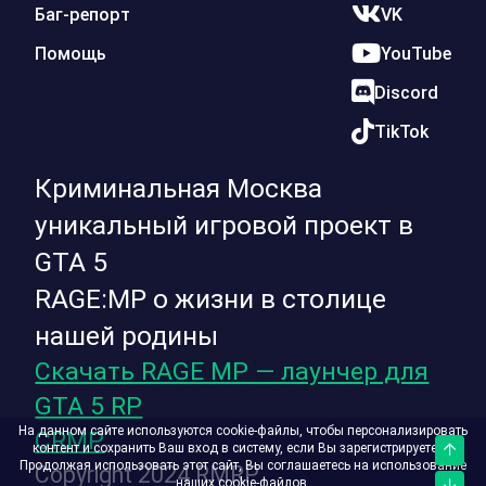
Баг-репорт
VK
Помощь
YouTube
Discord
TikTok
Криминальная Москва
уникальный игровой проект в
GTA 5
RAGE:MP о жизни в столице
нашей родины
Скачать RAGE MP — лаунчер для
GTA 5 RP
На данном сайте используются cookie-файлы, чтобы персонализировать
CRMP
контент и сохранить Ваш вход в систему, если Вы зарегистрируетесь.
Верх
Продолжая использовать этот сайт, Вы соглашаетесь на использование
Copyright 2024 RMRP
наших cookie-файлов.
Низ