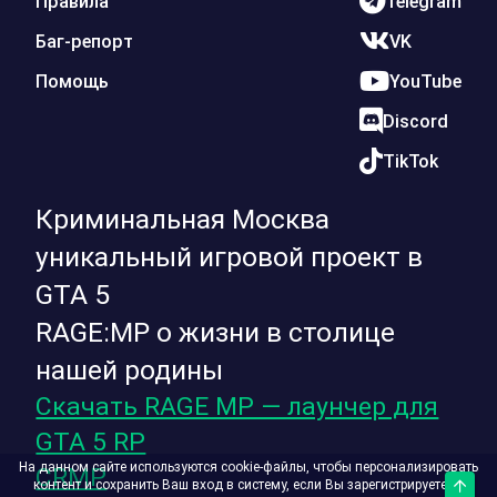
Правила
Telegram
Баг-репорт
VK
Помощь
YouTube
Discord
TikTok
Криминальная Москва
уникальный игровой проект в
GTA 5
RAGE:MP о жизни в столице
нашей родины
Скачать RAGE MP — лаунчер для
GTA 5 RP
На данном сайте используются cookie-файлы, чтобы персонализировать
CRMP
контент и сохранить Ваш вход в систему, если Вы зарегистрируетесь.
Верх