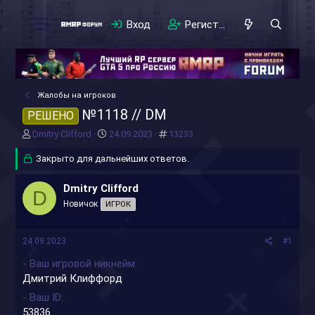
Вход
Регистрация
Жалобы на игроков
№1118 // DM
РЕШЕНО
А
Д
#
Dmitry Clifford
24.09.2023
13233
в
а
т
Закрыто для дальнейших ответов.
т
о
а
р
н
Dmitry Clifford
D
т
а
Новичок
ИГРОК
е
ч
м
а
ы
л
24.09.2023
#1
а
- Ваш игровой никнейм
Дмитрий Клиффорд
- Ваш ID
53836