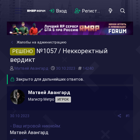
Вход
Регистрация
Жалобы на администрацию
№1057 / Неккоректный
РЕШЕНО
вердикт
А
Д
#
Матвей Авангард
30.10.2023
14240
в
а
т
Закрыто для дальнейших ответов.
т
о
а
р
н
Матвей Авангард
т
а
Магистр Метро
ИГРОК
е
ч
м
а
ы
л
30.10.2023
#1
а
- Ваш игровой никнейм
Матвей Авангард