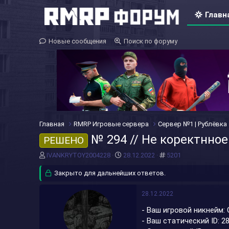
Главн
Новые сообщения
Поиск по форуму
Главная
RMRP Игровые сервера
Сервер №1 | Рублёвка
№ 294 // Не коректнно
РЕШЕНО
А
Д
#
IVANKRYTOY2004228
28.12.2022
5201
в
а
т
Закрыто для дальнейших ответов.
т
о
а
р
н
28.12.2022
т
а
- Ваш игровой никнейм:
е
ч
м
а
- Ваш статический ID: 2
ы
л