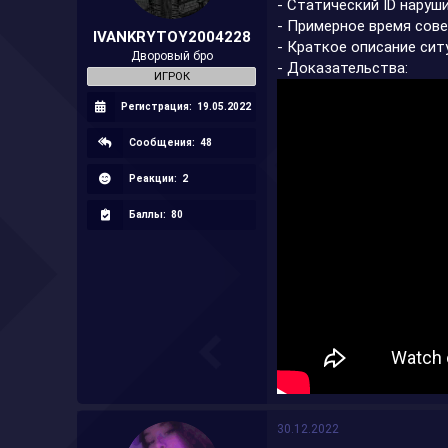
- Статический ID наруши
а
- Примерное время сове
IVANKRYTOY2004228
- Краткое описание ситу
Дворовый бро
- Доказательства:
ИГРОК
Регистрация:
19.05.2022
Сообщения:
48
Реакции:
2
Баллы:
80
30.12.2022