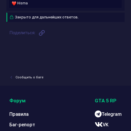
Р
Hisma
е
а
Закрыто для дальнейших ответов.
к
ц
и
и
Ссылка
Поделиться:
:
Сообщить о баге
Форум
GTA 5 RP
Правила
Telegram
Баг-репорт
VK