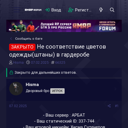
Вход
Регистрация
Сообщить о баге
Не соответствие цветов
ЗАКРЫТО
одежды(штаны) в гардеробе
А
Д
#
Hisma
07.02.2025
66325
в
а
т
Закрыто для дальнейших ответов.
т
о
а
р
н
Hisma
т
а
Дворовый бро
ИГРОК
е
ч
м
а
ы
л
07.02.2025
#1
а
- Ваш сервер : АРБАТ
- Ваш статический ID: 337-744
- Ваш игровой никнейм: Хисма Сутенеров