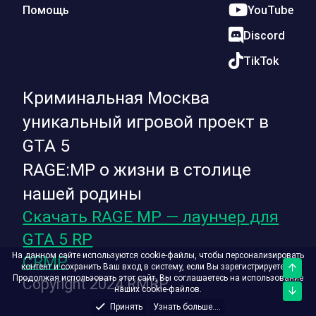
Помощь
YouTube
Discord
TikTok
Криминальная Москва
уникальный игровой проект в
GTA 5
RAGE:MP о жизни в столице
нашей родины
Скачать RAGE MP — лаунчер для
GTA 5 RP
На данном сайте используются cookie-файлы, чтобы персонализировать
CRMP
контент и сохранить Ваш вход в систему, если Вы зарегистрируетесь.
Верх
Продолжая использовать этот сайт, Вы соглашаетесь на использование
Copyright 2024 RMRP
наших cookie-файлов.
Низ
Принять
Узнать больше....