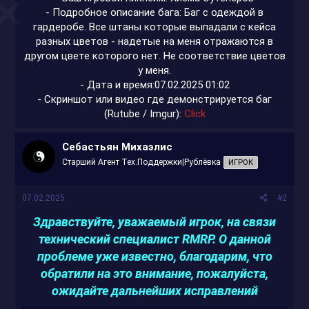
- Подробное описание бага: Баг с одеждой в
гардеробе. Все штаны которые выпадали с кейса
разных цветов - надетые на меня отражаются в
другом цвете которого нет. Не соответствие цветов
у меня.
- Дата и время:07.02.2025 01:02
- Скриншот или видео где демонстрируется баг
(Rutube / Imgur):
Click
Себастьян Михаэлис
Старший Агент Тех.Поддержки|Рублёвка
ИГРОК
07.02.2025
#2
Здравствуйте, уважаемый игрок, на связи
технический специалист RMRP. О данной
проблеме уже известно, благодарим, что
обратили на это внимание, пожалуйста,
ожидайте дальнейших исправлений