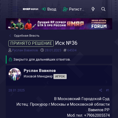
Вход
Регистрация
Судебная Власть
Иск №36
ПРИНЯТО РЕШЕНИЕ
А
Д
#
Руслан Вавилов
28.01.2025
64534
в
а
т
Закрыто для дальнейших ответов.
т
о
а
р
н
Руслан Вавилов
т
а
Исковой Менеджер
ИГРОК
е
ч
м
а
ы
л
28.01.2025
#1
а
В Московский Городской Суд
Истец: Прокурор г.Москвы и Московской области
Вавилов Р.Р
Моб.тел: +79062005574