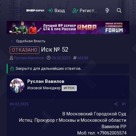
Вход
Регистрация
Судебная Власть
Иск № 52
ОТКАЗАНО
А
Д
#
Руслан Вавилов
06.02.2025
66258
в
а
т
Закрыто для дальнейших ответов.
т
о
а
р
н
Руслан Вавилов
т
а
Исковой Менеджер
ИГРОК
е
ч
м
а
ы
л
06.02.2025
#1
а
В Московский Городской Суд
Истец: Прокурор г.Москвы и Московской области
Вавилов Р.Р
Моб.тел: +79062005574