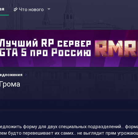
ая
Что нового
редложения
Грома
редложить форму для двух специальных подразделений… форма 
ем будто перевешивает их самих… не выглядит прям угрожаю