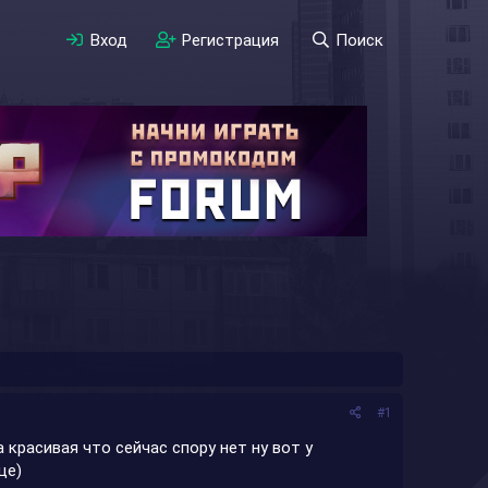
Вход
Регистрация
Поиск
#1
красивая что сейчас спору нет ну вот у
ще)