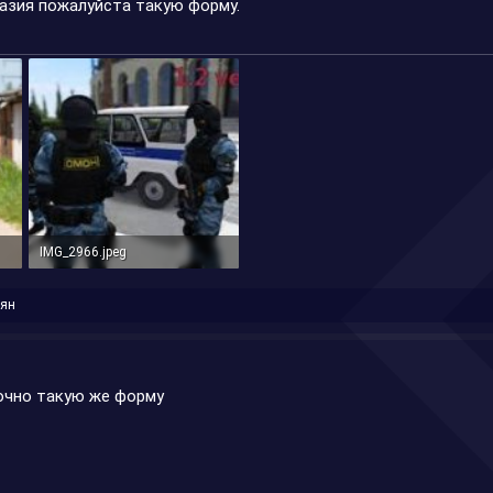
азия пожалуйста такую форму.
IMG_2966.jpeg
19,2 КБ · Просмотры: 12
оян
точно такую же форму