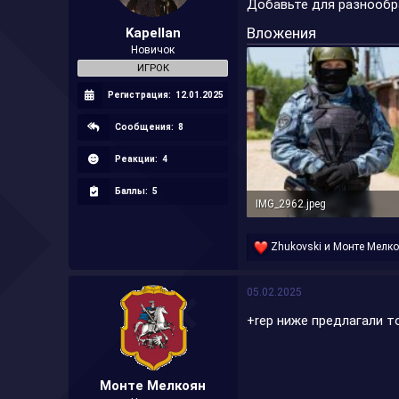
Добавьте для разнообр
а
Вложения
Kapellan
Новичок
ИГРОК
Регистрация:
12.01.2025
Сообщения:
8
Реакции:
4
Баллы:
5
IMG_2962.jpeg
299,7 КБ · Просмотры: 12
Р
Zhukovski
и
Монте Мелк
е
а
к
05.02.2025
ц
и
+rep ниже предлагали 
и
:
Монте Мелкоян