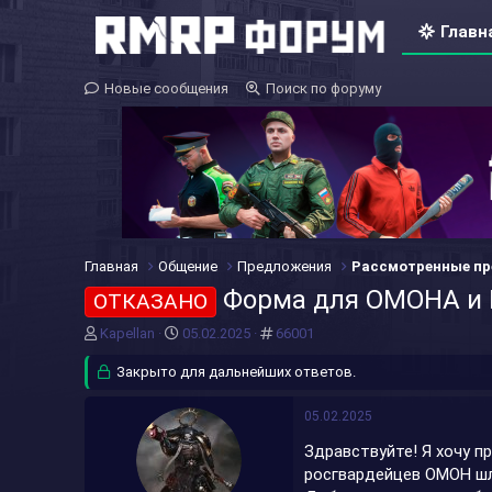
Главн
Новые сообщения
Поиск по форуму
Главная
Общение
Предложения
Рассмотренные п
Форма для ОМОНА и 
ОТКАЗАНО
А
Д
#
Kapellan
05.02.2025
66001
в
а
т
Закрыто для дальнейших ответов.
т
о
а
р
н
05.02.2025
т
а
Здравствуйте! Я хочу п
е
ч
м
а
росгвардейцев ОМОН шл
ы
л