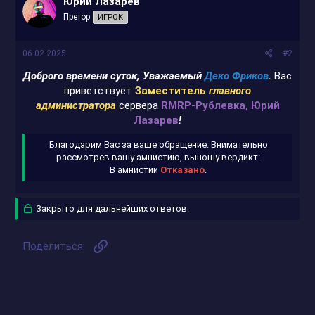
Юрий Лазарев
Претор
ИГРОК
06.02.2025
#2
Доброго времени суток, Уважаемый
Деко Фриков
.
Вас
приветствует
Заместитель
главного
администратора
сервера
RMRP-Рублевка, Юрий
Лазарев
!
Благодарим Вас за ваше обращение. Внимательно
рассмотрев вашу амнистию, выношу вердикт:
В амнистии
Отказано
.​
Закрыто для дальнейших ответов.
Ссылка
Поделиться: