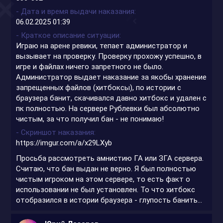
- Дата и время выдачи наказания
06.02.2025 01:39
- Краткое описание ситуации
Играю на арене ревики, тепает администратор и
вызывает на проверку. Проверку прохожу успешно, в
игре и файлах ничего запретного не было.
Администратор выдает наказание за якобы хранение
запрещенных файлов (хитбоксы), по истории с
браузера банит, скачивался давно хитбокс и удален с
пк полностью. На сервере Рублевки был абсолютно
чистым, за что получил бан - не понимаю!
- Скриншот наказания
https://imgur.com/a/x29LXyb
Просьба рассмотреть амнистию ГА или ЗГА сервера.
Считаю, что бан выдан не верно. Я был полностью
чистым игроком на этом сервере, то есть факт о
использовании не был установлен. То что хитбокс
отобразился в истории браузера - глупость банить...