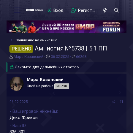
Вход
Регистрация
Заявление на амнистию
Амнистия №5738 | 5.1 ПП
РЕШЕНО
А
Д
#
Мара Казанский
06.02.2025
66268
в
а
т
Закрыто для дальнейших ответов.
т
о
а
р
н
Мара Казанский
т
а
Свой на районе
ИГРОК
е
ч
м
а
ы
л
06.02.2025
#1
а
- Ваш игровой никнейм
Деко Фриков
- Ваш ID
836-302