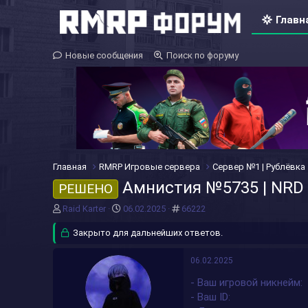
Главн
Новые сообщения
Поиск по форуму
Главная
RMRP Игровые сервера
Сервер №1 | Рублёвка
Амнистия №5735 | NRD
РЕШЕНО
А
Д
#
Raid Karter
06.02.2025
66222
в
а
т
Закрыто для дальнейших ответов.
т
о
а
р
н
06.02.2025
т
а
- Ваш игровой никнейм
е
ч
м
а
- Ваш ID
ы
л