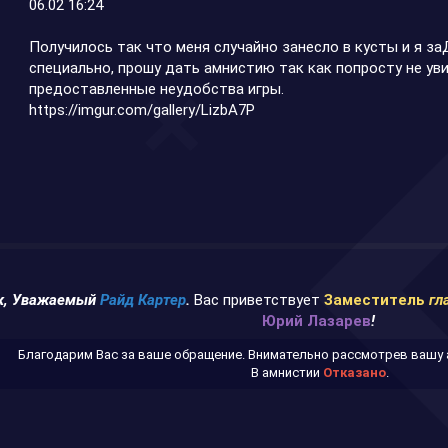
06.02 16:24
Получилось так что меня случайно занесло в кусты и я за
специально, прошу дать амнистию так как попросту не ув
предоставленные неудобства игры.
https://imgur.com/gallery/LizbA7P
ок, Уважаемый
Райд Картер
.
Вас приветствует
Заместитель
гл
Юрий Лазарев
!
Благодарим Вас за ваше обращение. Внимательно рассмотрев вашу
В амнистии
Отказано
.​