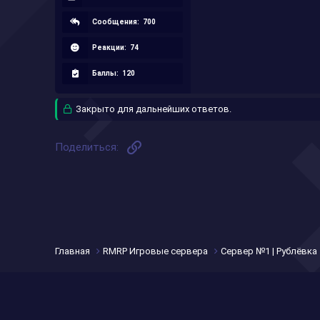
Сообщения:
700
Реакции:
74
Баллы:
120
Закрыто для дальнейших ответов.
Ссылка
Поделиться:
Главная
RMRP Игровые сервера
Сервер №1 | Рублёвка