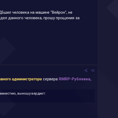
ДБшил человека на машине "Вейрон", не
идел данного человека, прошу прощения за
#2
авного администратора
сервера
RMRP-Рублевка,
 амнистию, выношу вердикт: