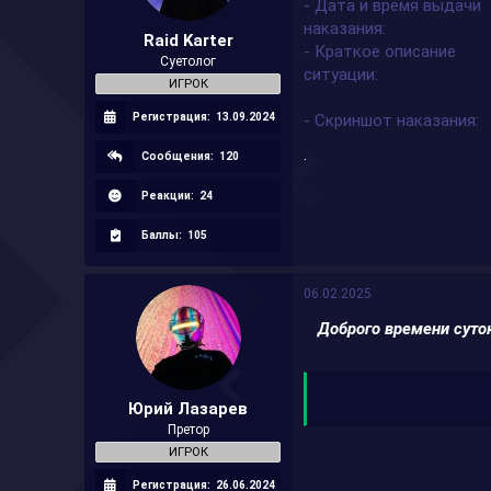
- Дата и время выдачи
а
наказания
Raid Karter
- Краткое описание
Суетолог
ситуации
ИГРОК
Регистрация:
13.09.2024
- Скриншот наказания
.
Сообщения:
120
Реакции:
24
Баллы:
105
06.02.2025
Доброго времени сут
Юрий Лазарев
Претор
ИГРОК
Регистрация:
26.06.2024