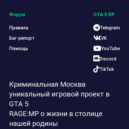
Форум
GTA 5 RP
Правила
Telegram
Баг-репорт
VK
Помощь
YouTube
Discord
TikTok
Криминальная Москва
уникальный игровой проект в
GTA 5
RAGE:MP о жизни в столице
нашей родины