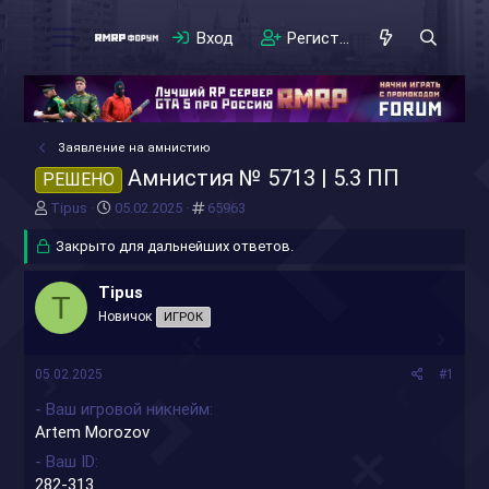
Вход
Регистрация
Заявление на амнистию
Амнистия № 5713 | 5.3 ПП
РЕШЕНО
А
Д
#
Tipus
05.02.2025
65963
в
а
т
Закрыто для дальнейших ответов.
т
о
а
р
н
Tipus
T
т
а
Новичок
ИГРОК
е
ч
м
а
ы
л
05.02.2025
#1
а
- Ваш игровой никнейм
Artem Morozov
- Ваш ID
282-313