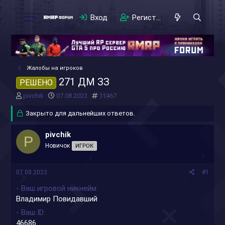
Вход
Регистрация
Жалобы на игроков
271 ДМ ЗЗ
РЕШЕНО
А
Д
#
pivchik
07.08.2023
11467
в
а
т
Закрыто для дальнейших ответов.
т
о
а
р
н
pivchik
P
т
а
Новичок
ИГРОК
е
ч
м
а
ы
л
07.08.2023
#1
а
- Ваш игровой никнейм
Владимир Повидавший
- Ваш ID
46686