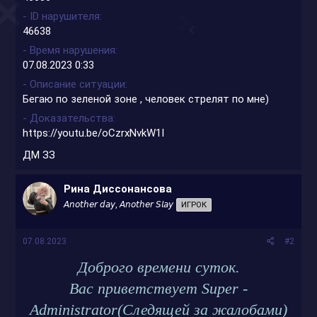
- ID нарушителя
46638
- Время нарушения
07.08.2023 0:33
- Описание ситуации
Бегаю по зеленой зоне , человек стрелят по мне)
- Доказательства
https://youtu.be/oCzrxNvkW1I
ДМ ЗЗ
Рина Диссонансова
𝘈𝘯𝘰𝘵𝘩𝘦𝘳 𝘥𝘢𝘺, 𝘈𝘯𝘰𝘵𝘩𝘦𝘳 𝘚𝘭𝘢𝘺
ИГРОК
07.08.2023
#2
Доброго времени суток.
Вас приветствует Super -
Administrator(Следящей за жалобами)