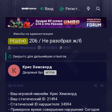
Вход
Регистрация
Жалобы на администрацию
206 / Не разобрал ж/б
РЕШЕНО
А
Д
#
Крис Хемсворд
28.10.2022
3834
в
а
т
Закрыто для дальнейших ответов.
т
о
а
р
н
Крис Хемсворд
К
т
а
Дворовый бро
ИГРОК
е
ч
м
а
ы
л
28.10.2022
#1
а
- Ваш игровой никнейм: Крис Хемсворд
- Ваш статический ID: 21494
- Статический ID нарушителя: 34594
- Примерное время совершения нарушения: Сегодня