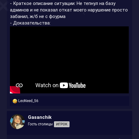
- Краткое описание ситуации: Не тепнул на базу
админов и не показал откат моего нарушение просто
забанил, ж/б не с фоурма
- Доказательства:
Р
LeoNeed_56
е
а
к
Gasanchik
ц
Гость столицы
ИГРОК
и
и
: