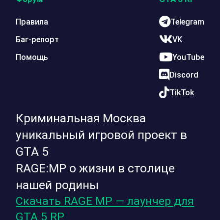
Правила
Telegram
Баг-репорт
VK
Помощь
YouTube
Discord
TikTok
Криминальная Москва
уникальный игровой проект в
GTA 5
RAGE:MP о жизни в столице
нашей родины
Скачать RAGE MP — лаунчер для
GTA 5 RP