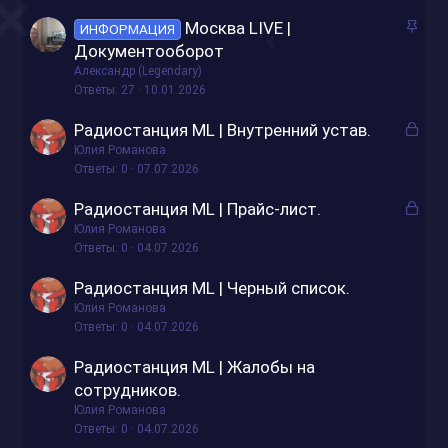
ы
е
З
Москва LIVE |
т
п
ИНФОРМАЦИЯ
а
Документооборот
о
л
к
е
Александр (Legendary)
р
Ответы
27
10.01.2026
н
е
о
З
Радиостанция ML | Внутренний устав.
п
а
Юлия Романова
л
к
Ответы
0
07.07.2026
е
р
н
З
Радиостанция ML | Прайс-лист.
ы
о
а
Юлия Романова
т
к
Ответы
0
04.07.2026
о
р
Радиостанция ML | Черный список.
ы
Юлия Романова
т
Ответы
0
04.07.2026
о
Радиостанция ML | Жалобы на
сотрудников.
Юлия Романова
Ответы
0
04.07.2026