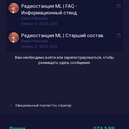
З
Радиостанция ML | FAQ -
а
Информационный стенд.
к
Юлия Романова
р
Ответы
0
04.07.2026
ы
З
Радиостанция ML | Старший состав.
т
а
Юлия Романова
о
к
Ответы
0
04.07.2026
р
Вам необходимо войти или зарегистрироваться, чтобы
ы
размещать здесь сообщения.
т
о
Официальный портал Гос.структур
Форум
GTA 5 RP