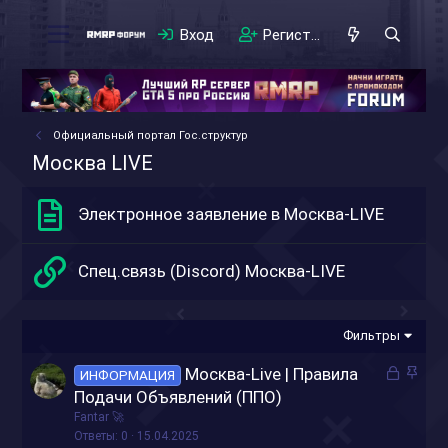
Вход
Регистрация
Официальный портал Гос.структур
Москва LIVE
Электронное заявление в Москва-LIVE
Спец.связь (Discord) Москва-LIVE
Фильтры
З
З
Москва-Live | Правила
ИНФОРМАЦИЯ
а
а
Подачи Объявлений (ППО)
к
к
Fantar 🚀
р
р
Ответы
0
15.04.2025