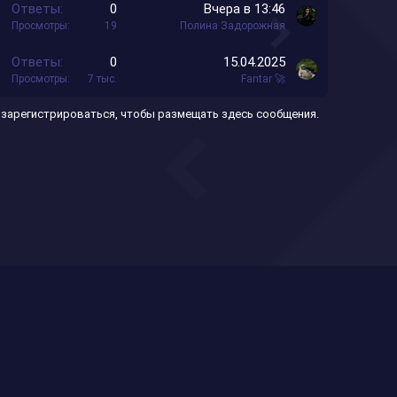
З
Ответы
0
Вчера в 13:46
р
л
о
а
Просмотры
19
Полина Задорожная
е
е
к
п
н
З
Ответы
0
15.04.2025
р
л
о
а
Просмотры
7 тыс.
Fantar 🚀
е
е
к
п
н
 зарегистрироваться, чтобы размещать здесь сообщения.
р
л
о
е
е
п
н
л
о
е
н
о