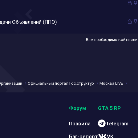
З
и
р
о
а
ы
к
т
З
одачи Объявлений (ППО)
р
о
а
ы
к
т
Вам необходимо войти или
р
о
ы
т
о
Организации
Официальный портал Гос.структур
Москва LIVE
Форум
GTA 5 RP
Правила
Telegram
Баг-репорт
VK