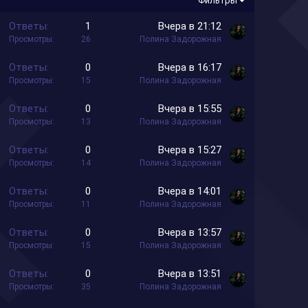
Фильтры
З
Ответы
1
Вчера в 21:12
а
Просмотры
26
Полина Задорожная
к
З
Ответы
0
Вчера в 16:17
р
а
Просмотры
15
Полина Задорожная
е
к
п
З
Ответы
0
Вчера в 15:55
р
л
а
Просмотры
13
Полина Задорожная
е
е
к
п
н
З
Ответы
0
Вчера в 15:27
р
л
о
а
Просмотры
14
Полина Задорожная
е
е
к
п
н
З
Ответы
0
Вчера в 14:01
р
л
о
а
Просмотры
11
Полина Задорожная
е
е
к
п
н
З
Ответы
0
Вчера в 13:57
р
л
о
а
Просмотры
15
Полина Задорожная
е
е
к
п
н
З
Ответы
0
Вчера в 13:51
р
л
о
а
Просмотры
35
Полина Задорожная
е
е
к
п
н