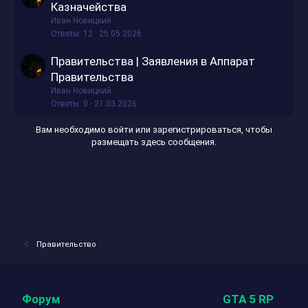
а
Казначейства
к
Ивaн Новицкий
р
Ответы
12
25.05.2026
ы
Правительства | Заявления в Аппарат
т
Правительства
о
Ивaн Новицкий
Ответы
0
21.03.2026
Вам необходимо войти или зарегистрироваться, чтобы
размещать здесь сообщения.
Правительство
Форум
GTA 5 RP