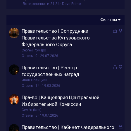
Воскресенье в 21:24
Dava Prime
Фильтры
З
З
Правительство | Сотрудники
а
а
Правительства Кутузовского
к
к
Федерального Округа
р
р
Сергей Ромеро
ы
е
Ответы
0
29.07.2026
т
п
З
З
Правительство | Реестр
о
л
а
а
е
государственных наград
к
к
н
Ивaн Новицкий
р
р
о
Ответы
14
19.03.2026
ы
е
Пра-во | Канцелярия Центральной
т
п
Избирательной Комиссии
о
л
е
Семён (Kos)
Ответы
5
19.07.2026
н
о
З
Правительство | Кабинет Федерального