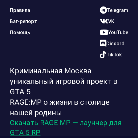
Правила
Telegram
Баг-репорт
VK
Помощь
YouTube
Discord
TikTok
Криминальная Москва
уникальный игровой проект в
GTA 5
RAGE:MP о жизни в столице
нашей родины
Скачать RAGE MP — лаунчер для
GTA 5 RP